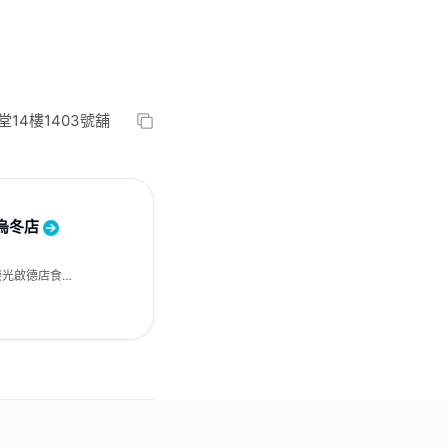
14樓1403號舖
製烏冬店
崇光啟德店食匯