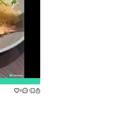
Unmute
8
1