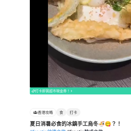
Loaded
:
100.00%
打卡即賞超市現金券！
香港攻略
食
打卡
夏日消暑必食的冰鎮手工烏冬🍜😋？！