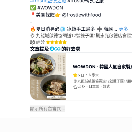
#frostie啟德之旅
#frostie韓式之旅
✅ #WOWDON
📍美食探險👉 @frostiewithfood
-
🔥夏日消暑必🧊 冰鎮手工烏冬 ➕ 韓國
...
更多
九龍城啟德協調道12號雙子匯1期崇光啟德店食匯堂
評分
文章提及
的好去處
WOWDON - 韓國人氣自家
5
7
人想去
九龍城啟德協調道12號雙子匯1期
堂14樓1403號舖
烏冬、日本菜、韓式
顯示所有留言(
1
)...