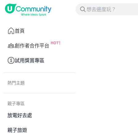
首頁
創作者合作平台
試用獎賞專區
熱門主題
親子專區
放電好去處
親子旅遊