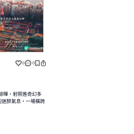
0
0
餘暉，射照進奇幻多
的迷醉氣息，一場橫跨