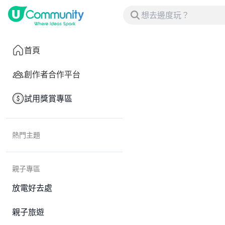
首頁
創作者合作平台
試用獎賞專區
熱門主題
親子專區
放電好去處
親子旅遊