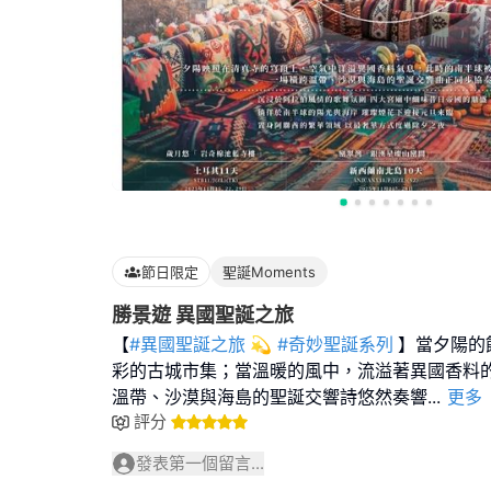
節日限定
聖誕Moments
勝景遊 異國聖誕之旅
【
#異國聖誕之旅
💫
#奇妙聖誕系列
】當夕陽的
彩的古城市集；當溫暖的風中，流溢著異國香料
溫帶、沙漠與海島的聖誕交響詩悠然奏響
...
更多
評分
發表第一個留言...