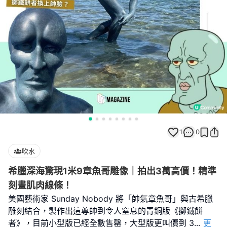
1
0
吹水
希臘深海驚現1米9章魚哥雕像｜拍出3萬高價！精準
刻畫肌肉線條！
美國藝術家 Sunday Nobody 將「帥氣章魚哥」與古希臘
雕刻結合，製作出這尊帥到令人窒息的青銅版《擲鐵餅
者》，目前小型版已經全數售罄，大型版更叫價到 3
...
更