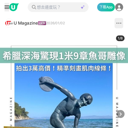
下載App
U Magazine
2026/01/02
1
/
8
Next