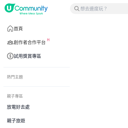
首頁
創作者合作平台
試用獎賞專區
熱門主題
親子專區
放電好去處
親子旅遊