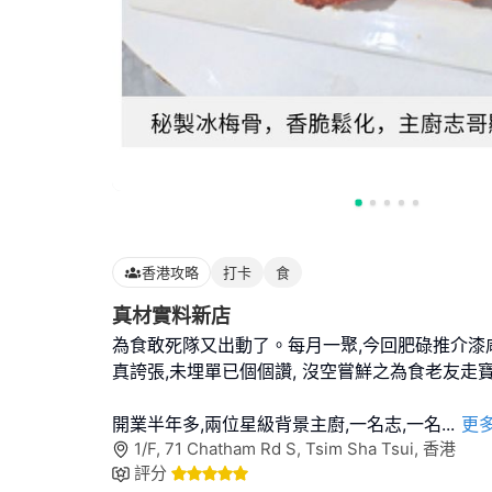
香港攻略
打卡
食
真材實料新店
為食敢死隊又出動了。每月一聚,今回肥碌推介漆
真誇張,未埋單已個個讚, 沒空嘗鮮之為食老友走
開業半年多,兩位星級背景主廚,一名志,一名
...
更
1/F, 71 Chatham Rd S, Tsim Sha Tsui, 香港
評分