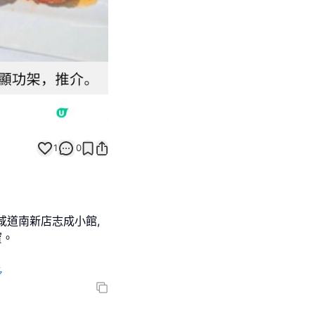
1
0
咸道南新店志成小館,
寶。
多