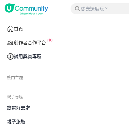
首頁
創作者合作平台
試用獎賞專區
熱門主題
親子專區
放電好去處
親子旅遊