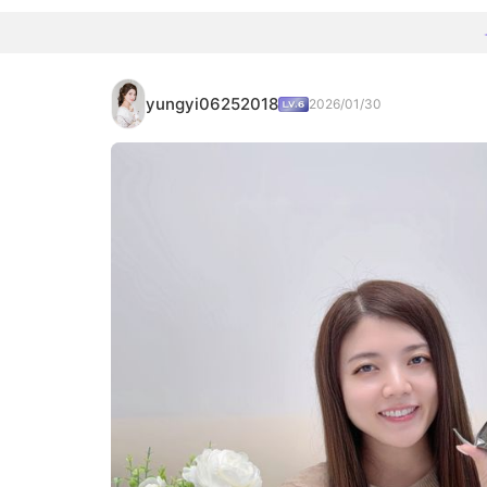
yungyi06252018
2026/01/30