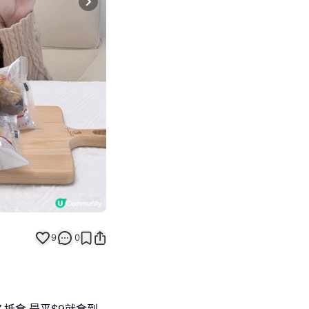
Next slide
9
0