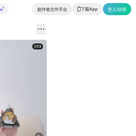
下載App
創作者合作平台
登入/註冊
1
/
13