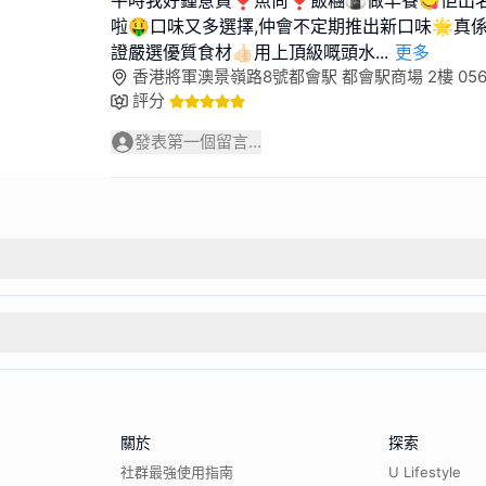
平時我好鍾意買❣︎魚尚❣︎飯糰🍙做早餐😋佢出
啦🤑口味又多選擇,仲會不定期推出新口味🌟真
證嚴選優質食材👍🏻用上頂級嘅頭水
...
更多
香港將軍澳景嶺路8號都會駅 都會駅商場 2樓 05
評分
發表第一個留言...
關於
探索
社群最強使用指南
U Lifestyle