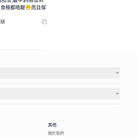
名抵食,最平$9就食到
係食極都唔厭😬而且保
6舖
其他
關於我們