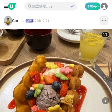
下載App
Carissa
2025/10/24
1
/
9
Next