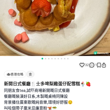
32
1
香港攻略
食
新開日式餐廳🍴士多啤梨雞蛋仔配雪糕🍨🍓
同朋友食tea,試吓商場新開嘅日式餐廳
餐廳嘅裝潢好日系,木製嘅桌椅同陳設
背景播住廣東歌嘅純音樂,環境好舒服😌
叫咗個帶子粟米忌廉意粉🫕🥗