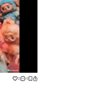
Unmute
2
0