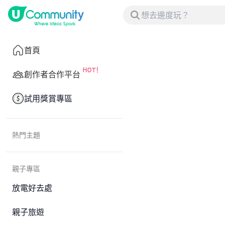
首頁
創作者合作平台
試用獎賞專區
熱門主題
親子專區
放電好去處
親子旅遊