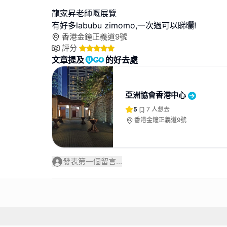
龍家昇老師嘅展覽
有好多labubu zimomo,一次過可以睇曬!
香港金鐘正義道9號
評分
文章提及
的好去處
亞洲協會香港中心
5
7
人想去
香港金鐘正義道9號
發表第一個留言...