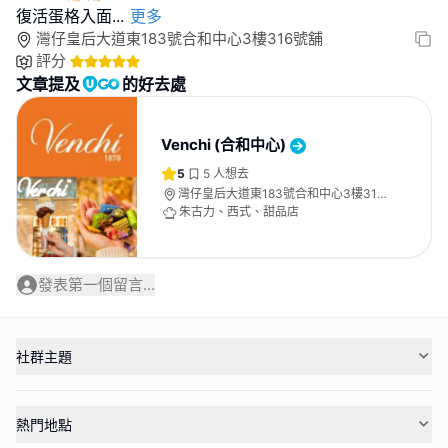
復活蛋格入面
...
更多
灣仔皇后大道東183號合和中心3樓316號舖
評分
文章提及
的好去處
Venchi (合和中心)
5
5
人想去
灣仔皇后大道東183號合和中心3樓316
號舖
朱古力、西式、甜品店
發表第一個留言...
社群主題
熱門地點