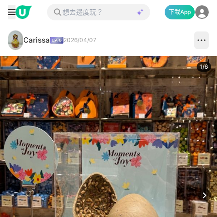
下載App
Carissa
2026/04/07
1
/
6
Next