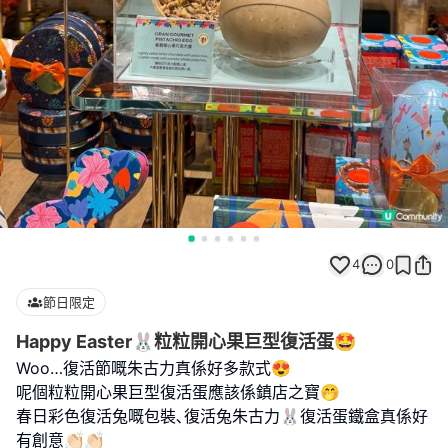
4
0
節日限定
Happy Easter🐰粒粒開心果巨型復活蛋🤩
Woo…復活節嘅朱古力真係好多款式😍
呢個粒粒開心果巨型復活蛋應該係鎮店之寶🤭
春日彩色復活兔嘅包裝､復活兔朱古力🐰復活蛋鐵盒真係好
有創意👏🏻👏🏻