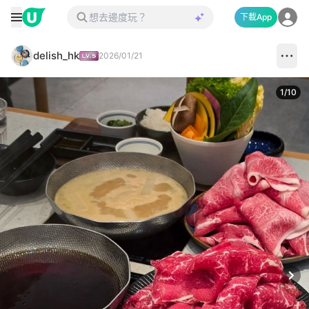
下載App
delish_hk
2026/01/21
1
/
10
Next