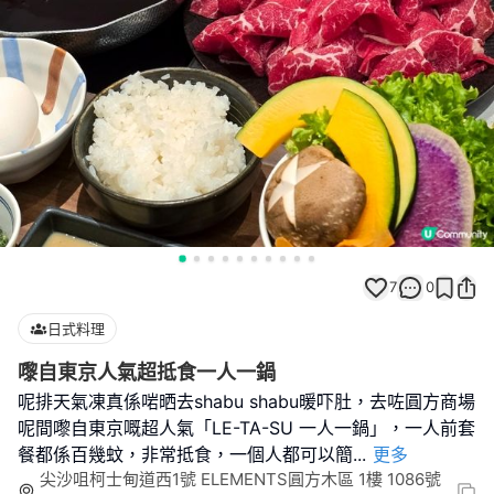
7
0
日式料理
嚟自東京人氣超抵食一人一鍋
呢排天氣凍真係啱晒去shabu shabu暖吓肚，去咗圓方商場
呢間嚟自東京嘅超人氣「LE-TA-SU 一人一鍋」，一人前套
餐都係百幾蚊，非常抵食，一個人都可以簡
...
更多
尖沙咀柯士甸道西1號 ELEMENTS圓方木區 1樓 1086號