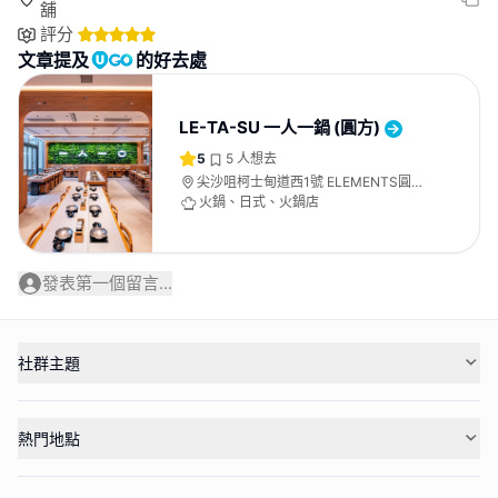
舖
評分
文章提及
的好去處
LE-TA-SU 一人一鍋 (圓方)
5
5
人想去
尖沙咀柯士甸道西1號 ELEMENTS圓方
木區 1樓 1086號舖
火鍋、日式、火鍋店
發表第一個留言...
社群主題
熱門地點