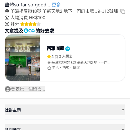
整體so far so good
...
更多
荃灣楊屋道18號 荃新天地2 地下一門町市場 J9-J12號舖
人均消費
HK$
100
評分
文章提及
的好去處
西雅圖屋
4
3
人想去
荃灣楊屋道18號 荃新天地2 地下一門町
市場 J9-J12號舖
牛扒、西式、扒房
發表第一個留言...
社群主題
熱門地點