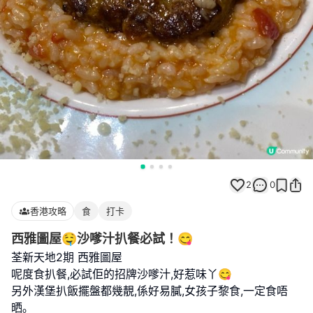
2
0
香港攻略
食
打卡
西雅圖屋🤤沙嗲汁扒餐必試！😋
荃新天地2期 西雅圖屋
呢度食扒餐,必試佢的招牌沙嗲汁,好惹味丫😋
另外漢堡扒飯擺盤都幾靚,係好易膩,女孩子黎食,一定食唔
晒｡