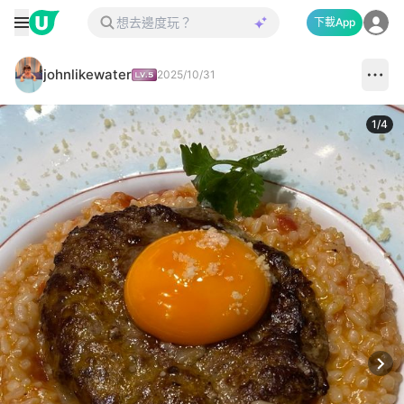
下載App
johnlikewater
2025/10/31
1
/
4
Next