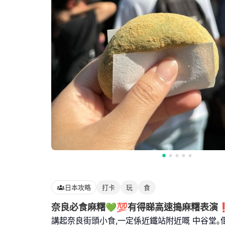
日本攻略
打卡
玩
食
奈良必食麻糬💚💯有得睇高速搗麻糬表演❗
講起奈良街頭小食,一定係近鐵站附近嘅 中谷堂｡