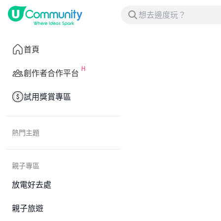
首頁
創作者合作平台
試用獎賞專區
熱門主題
親子專區
放電好去處
親子旅遊