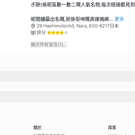
ぎ餅)係呢區數一數二嘅人氣名物,每次經過都見到
呢間舖最出名嘅,就係佢哋嘅高速搗麻
...
更多
29 Hashimotochō, Nara, 630-8217日本
評分
顯示所有留言(
1
)...
關於
探索