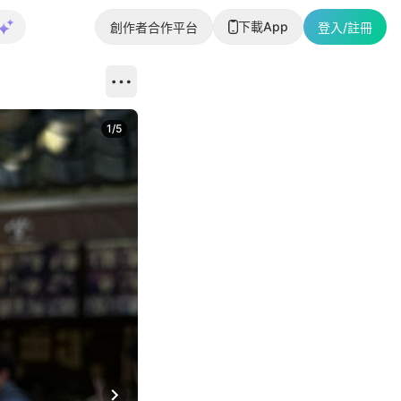
下載App
創作者合作平台
登入/註冊
1
/
5