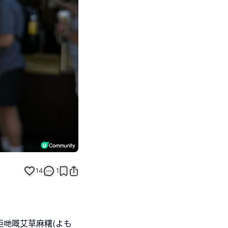
Next slide
14
1
️
佢哋嘅艾草麻糬(よも