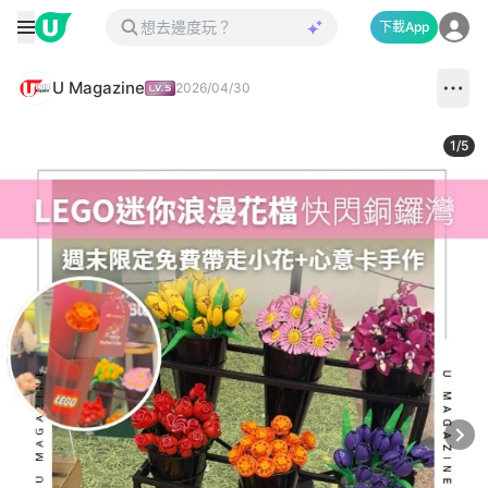
下載App
U Magazine
2026/04/30
1
/
5
Next