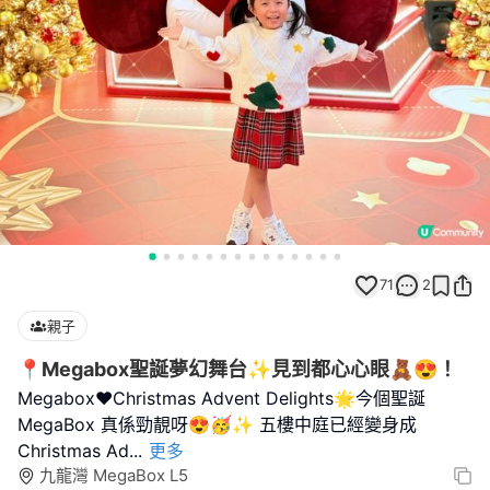
71
2
親子
📍Megabox聖誕夢幻舞台✨見到都心心眼🧸😍！
Megabox❤️Christmas Advent Delights🌟今個聖誕
MegaBox 真係勁靚呀😍🥳✨ 五樓中庭已經變身成
Christmas Ad
...
更多
九龍灣 MegaBox L5