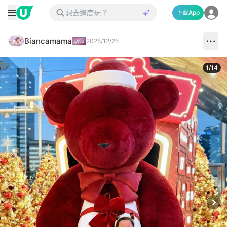
下載App
Biancamama
2025/12/25
1
/
14
Next