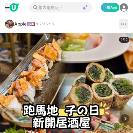
下載App
Apple
2025/12/13
1
/
12
Next