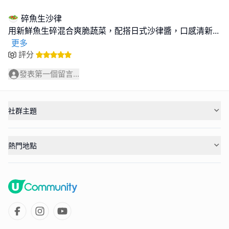
🥗 碎魚生沙律
用新鮮魚生碎混合爽脆蔬菜，配搭日式沙律醬，口感清新
...
更多
評分
發表第一個留言...
社群主題
熱門地點