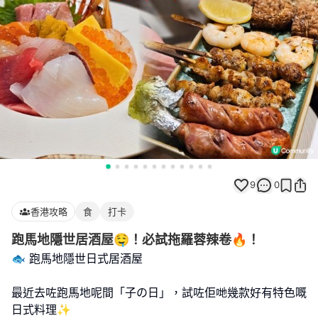
9
0
香港攻略
食
打卡
跑馬地隱世居酒屋🤤！必試拖羅蓉辣卷🔥！
🐟 跑馬地隱世日式居酒屋
最近去咗跑馬地呢間「子の日」，試咗佢哋幾款好有特色嘅
日式料理✨