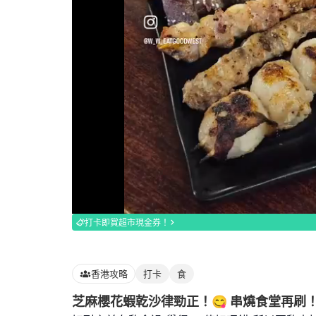
Loaded
:
100.00%
打卡即賞超市現金券！
香港攻略
打卡
食
芝麻櫻花蝦乾沙律勁正！😋 串燒食堂再刷