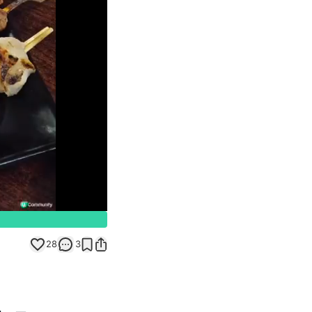
Unmute
28
3
！