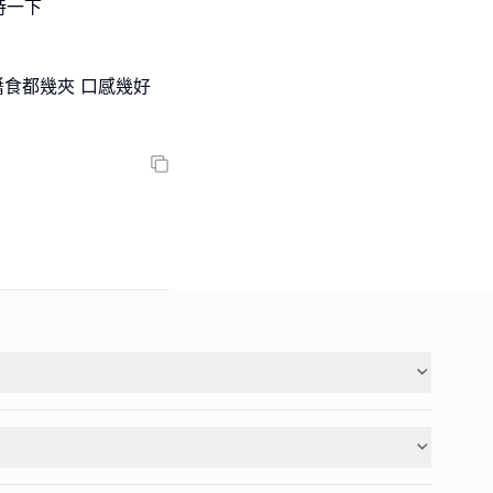
持一下
醬食都幾夾 口感幾好