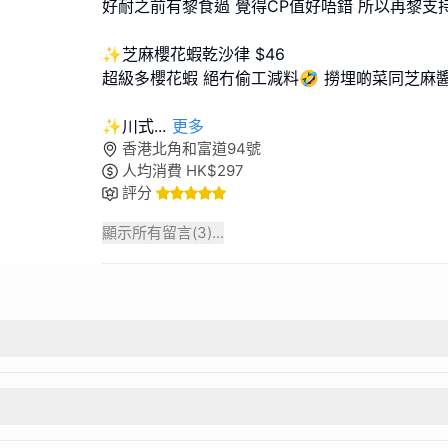
好耐之前有黎食過 覺得CP值好唔錯 所以再黎支
✨芝麻櫻花蝦乾沙律 $46
超級多櫻花蝦 絕冇偷工減料🤣 撈埋啲菜同芝麻
✨川式
...
更多
香港北角和富道94號
人均消費
HK$
297
評分
顯示所有留言(
3
)...