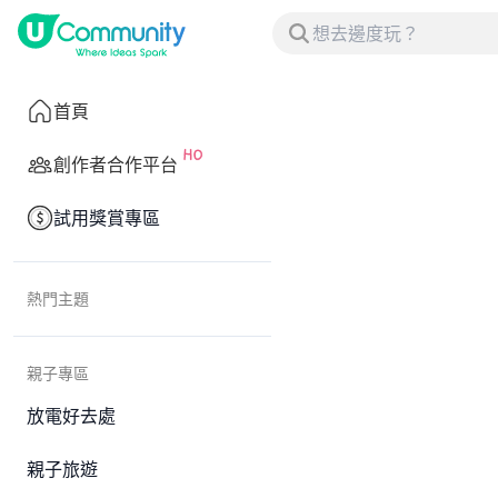
首頁
創作者合作平台
試用獎賞專區
熱門主題
親子專區
放電好去處
親子旅遊