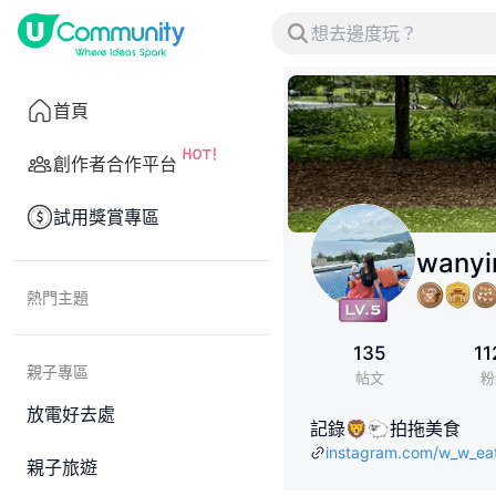
首頁
創作者合作平台
試用獎賞專區
wany
熱門主題
135
11
親子專區
帖文
粉
放電好去處
記錄🦁🐑拍拖美食
instagram.com/w_w_ea
親子旅遊