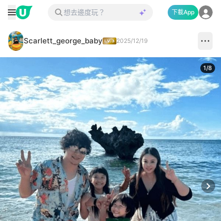
下載App
Scarlett_george_baby
2025/12/19
1
/
8
Next