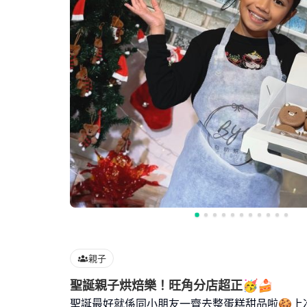
親子
聖誕親子烘焙樂！旺角分店超正🥳🍰
聖誕最好就係同小朋友一齊去整蛋糕甜品啦🍪上次睇完Ul