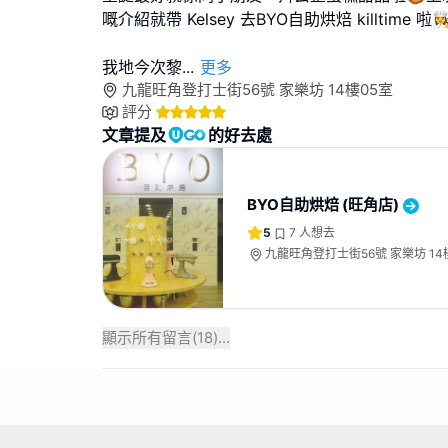
嘅介紹就帶 Kelsey 去BYO自助烘焙 killtime 啦👩‍
我地今次黎
...
更多
九龍旺角登打士街56號 家樂坊 14樓05室
評分
文章提及
的好去處
BYO自助烘焙 (旺角店)
5
7
人想去
九龍旺角登打士街56號 家樂坊 14
顯示所有留言(
18
)...