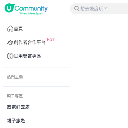
首頁
創作者合作平台
試用獎賞專區
熱門主題
親子專區
放電好去處
親子旅遊