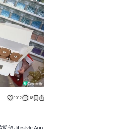
Next slide
1012
18
ifestyle App