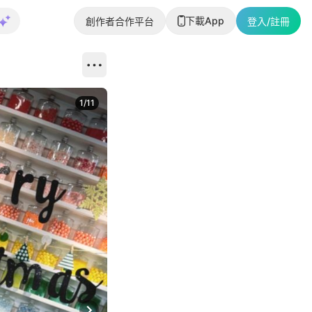
下載App
創作者合作平台
登入/註冊
1
/
11