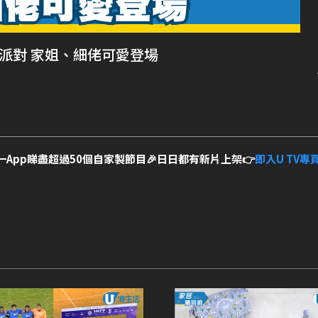
日派對 家姐、細佬可愛登場
一App睇盡超過50個自家製節目🎉日日都有新片上架👉
即入U TV專