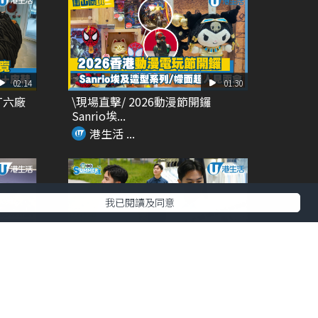
02:14
01:30
T六廠
\現場直擊/ 2026動漫節開鑼
Sanrio埃...
港生活 ...
我已閱讀及同意
00:27
01:14
 夢幻
DETERMINANT夏天旅行必備 功
能性+時尚...
港生活 ...