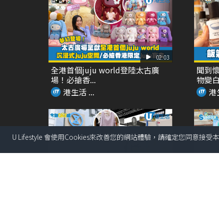
02:03
全港首個juju world登陸太古廣
聞到懷
場！必搶香...
物變
港生活 ...
港生
U Lifestyle 會使用Cookies來改善您的網站體驗，請確定您同意接
03:18
SOGO仲夏精選全場低至37折！立
全港首
即入手泳衣套裝...
式夏日癒
港生活 ...
港生