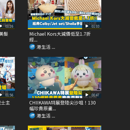
01:26
01:03
Y美髮
Michael Kors大減價低至1.7折
經...
港生活 ...
01:56
00:47
戰士主
CHIIKAWA特展登陸尖沙咀！130
幅珍貴原畫...
港生活 ...