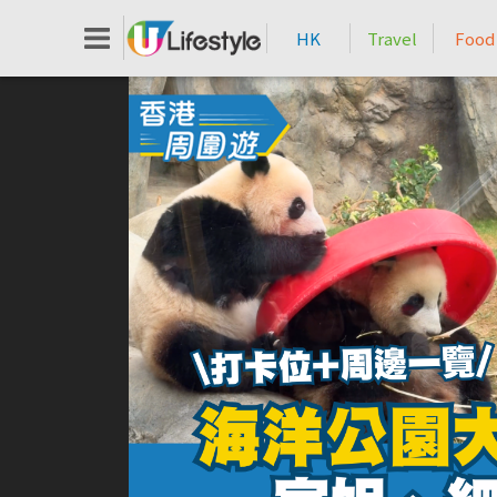
HK
Travel
Food