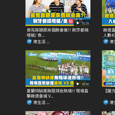
01:26
食完蒜頭原來個肺會臭?! 刷牙都搞
啟德直
唔掂/ 食...
人數435
港生活 ...
港生
00:40
夏蘭特缺席無阻球迷熱情!! 現場直
【圍方「M
擊啟德曼城 V...
港生活 ...
港生