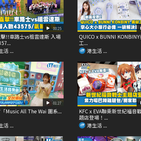
00:25
擊!!車路士vs祖雲達斯 入場
QUICO x BUNNI KONBIN
7...
工...
活 ...
港生活 ...
01:27
usic All The Wai 圍系...
KFC x EVA聯乘新世紀福音
題店登場！...
活 ...
港生活 ...