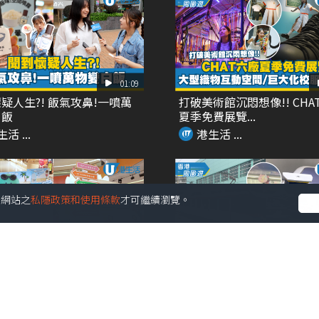
01:09
疑人生?! 飯氣攻鼻!一噴萬
打破美術館沉悶想像!! CHA
白飯
夏季免費展覽...
活 ...
港生活 ...
受本網站之
私隱政策和使用條款
才可繼續瀏覽。
02:09
個!! 最大型JOGUMAN沉浸
Chiikawa主題輕鐵再度登場
癒...
角色扶手 ...
活 ...
港生活 ...