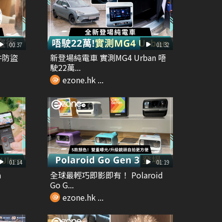
00:37
01:32
證件防盜
新登場純電車 實測MG4 Urban 唔
駛22萬...
ezone.hk ...
01:14
01:19
a
全球最輕巧即影即有！ Polaroid
Go G...
ezone.hk ...