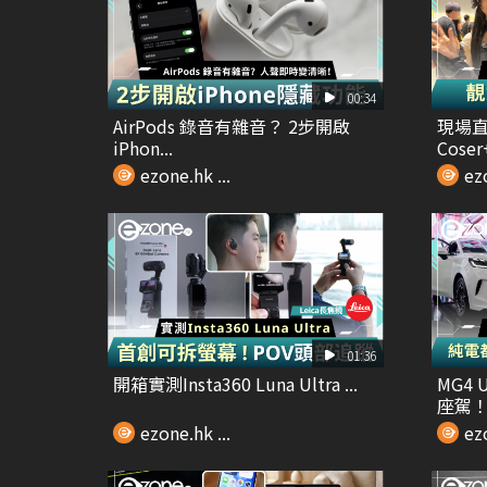
00:34
AirPods 錄音有雜音？ 2步開啟
現場直
iPhon...
Coser
ezone.hk ...
ezo
01:36
開箱實測Insta360 Luna Ultra ...
MG4
座駕！低
ezone.hk ...
ezo