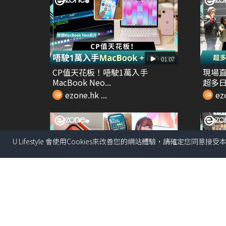
01:07
CP值天花板！唔駛1萬入手
現場直
MacBook Neo...
超多日本
ezone.hk ...
ezo
U Lifestyle 會使用Cookies來改善您的網站體驗，請確定您同意接
00:38
直撃HAUWEI 2026新品發佈會 試
Thre
玩Wa...
相 日系.
ezone.hk ...
ezo