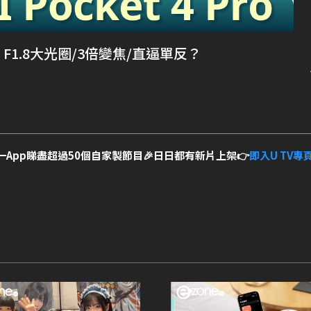
鏡頭！F1.8大光圈/3倍變焦/直逼單反？
一App睇盡超過50個自家製節目🎉日日都有新片上架👉
即入U TV專