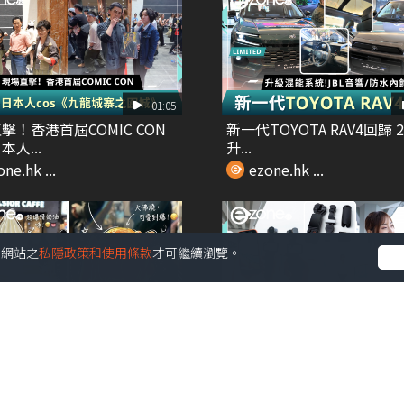
01:05
擊！香港首屆COMIC CON
新一代TOYOTA RAV4回歸 2
人...
升...
ne.hk ...
ezone.hk ...
受本網站之
私隱政策和使用條款
才可繼續瀏覽。
00:26
ads爆紅 2步自製AI手帳旅遊
【e+同你試】開箱DJI Osm
..
Pocket...
ne.hk ...
ezone.hk ...