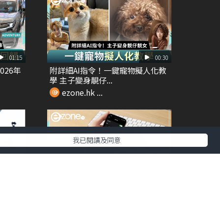
01:15
00:30
026年
附詳細AI指令！一鍵寵物擬人化教
學 主子變身靚仔...
ezone.hk ...
我已閱讀及同意
01:28
00:34
o
開會神器！ iPhone 隱藏即時字幕
功能｜錄音...
ezone.hk ...