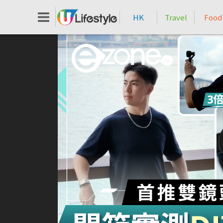
HK
Travel
Food