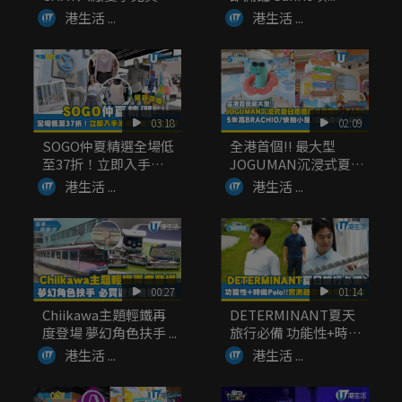
覽...
港生活 ...
港生活 ...
03:18
02:09
SOGO仲夏精選全場低
全港首個!! 最大型
至37折！立即入手泳
JOGUMAN沉浸式夏日
衣套裝...
癒癒...
港生活 ...
港生活 ...
00:27
01:14
Chiikawa主題輕鐵再
DETERMINANT夏天
度登場 夢幻角色扶手 ...
旅行必備 功能性+時
尚...
港生活 ...
港生活 ...