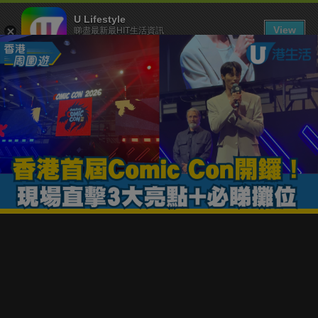
U Lifestyle
View
睇盡最新最HIT生活資訊
FREE - In Google Play
下載 U Lifestyle App