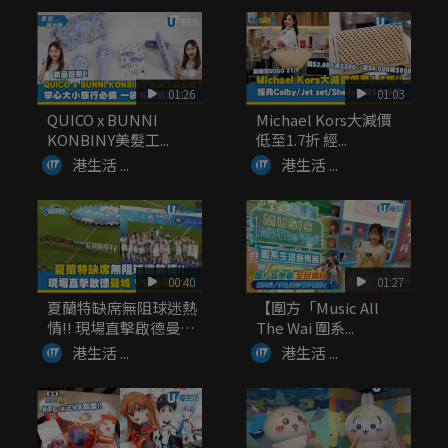
01:26
01:03
QUICO x BUNNI
Michael Kors大減價
KONBINY美髮工...
低至1.7折 經...
港生活 ...
港生活 ...
00:40
01:27
夏蘭特缺席無阻球迷熱
【圍方「Music All
情!! 現場直擊啟德曼城
The Wai 圍系...
V...
港生活 ...
港生活 ...