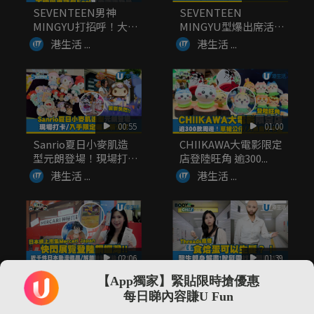
SEVENTEEN男神
SEVENTEEN
MINGYU打招呼！大晒
MINGYU型爆出席活動
廣...
大...
港生活 ...
港生活 ...
00:55
01:00
Sanrio夏日小麥肌造
CHIIKAWA大電影限定
型元朗登場！現場打
店登陸旺角 逾300...
卡/入...
港生活 ...
港生活 ...
02:06
01:39
⽇本網上市集Mercari
Threads瘋傳食烚蛋可
【App獨家】緊貼限時搶優惠
Japan 快閃展覽...
以生髮？！醫生親身解
每日睇內容賺U Fun
畫
港生活 ...
港生活 ...