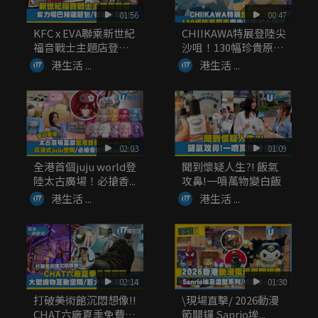
01:56
00:47
KFC x EVA聯乘新世紀
CHIIKAWA特展登陸尖
福音戰士主題店登
沙咀！130幅珍貴原
場！...
畫...
港生活 ...
港生活 ...
02:03
01:09
全港首個juju world登
聞到懷疑人生?! 飯氣
陸太古廣場！必搶香...
攻鼻!一噴萬物變白飯
港生活 ...
港生活 ...
02:14
01:30
打破美術館沉悶想像!!
\現場直擊/ 2026動漫
CHAT六廠夏季免費展
節開鑼 Sanrio埃...