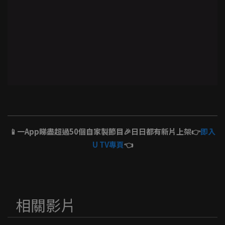
📱一App睇盡超過50個自家製節目🎉日日都有新片上架👉
即入
U TV專頁
👈
相關影片