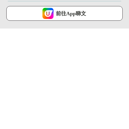
U Lifestyle 會使用Cookies來改善您的網站體驗，請確定您同意接
受本網站之
私隱政策和使用條款
才可繼續瀏覽。
前往App睇文
我已閱讀及同意
00:46
01:36
生蠔BB全新期間限定
亂用眼藥水愈滴愈乾
店！超過20款獨家新
電眼美女必備法寶係
品+4大...
佢?!
港生活 ...
港生活 ...
01:54
01:12
Francfranc超人氣
\打卡位+周邊一覽/ 海
FRAIS 風扇系列回...
洋公園大熊貓生日派對
家...
港生活 ...
港生活 ...