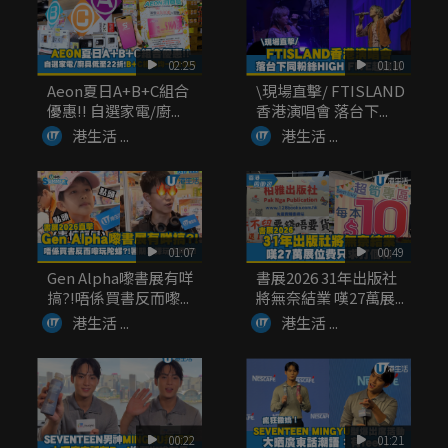
02:25
01:10
Aeon夏日A+B+C組合
\現場直擊/ FTISLAND
優惠!! 自選家電/廚...
香港演唱會 落台下...
港生活 ...
港生活 ...
01:07
00:49
Gen Alpha嚟書展有咩
書展2026 31年出版社
搞?!唔係買書反而嚟...
將無奈結業 嘆27萬展...
港生活 ...
港生活 ...
00:22
01:21