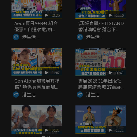
02:25
01:10
Aeon夏日A+B+C組合
\現場直擊/ FTISLAND
優惠!! 自選家電/廚...
香港演唱會 落台下...
港生活 ...
港生活 ...
01:07
00:49
Gen Alpha嚟書展有咩
書展2026 31年出版社
搞?!唔係買書反而嚟...
將無奈結業 嘆27萬展...
港生活 ...
港生活 ...
00:22
01:21