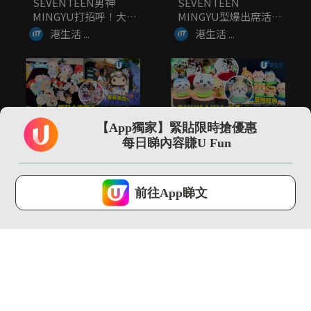
SEVENTEEN男神
SEVENTEEN
MINGYU打招呼！大晒
MINGYU型爆出席活動
廣...
大...
港生活 ...
港生活 ...
00:55
01:00
【App獨家】緊貼限時搶優惠
Sanrio夏日小麥肌造
CHIIKAWA大電影限定
每日睇內容賺U Fun
型元朗登場！現場打
店登陸旺角 逾300...
卡/入...
港生活 ...
港生活 ...
U Lifestyle 會使用Cookies來改善您的網站體驗，請確定您同意接
受本網站之
私隱政策和使用條款
才可繼續瀏覽。
前往App睇文
我已閱讀及同意
02:06
01:39
⽇本網上市集Mercari
Threads瘋傳食烚蛋可
Japan 快閃展覽...
以生髮？！醫生親身解
畫
港生活 ...
港生活 ...