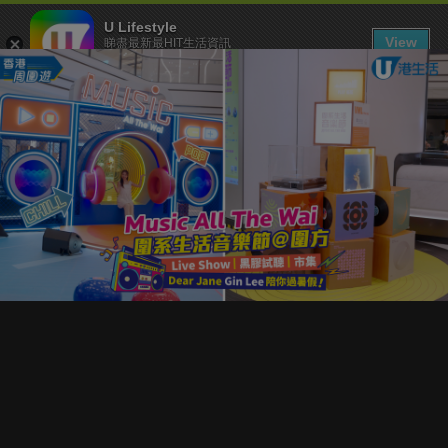
U Lifestyle
View
睇盡最新最HIT生活資訊
FREE - In Google Play
下載 U Lifestyle App