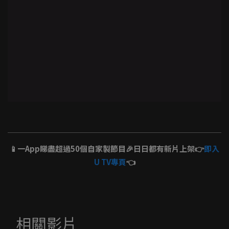
📱一App睇盡超過50個自家製節目🎉日日都有新片上架👉
即入
U TV專頁
👈
相關影片