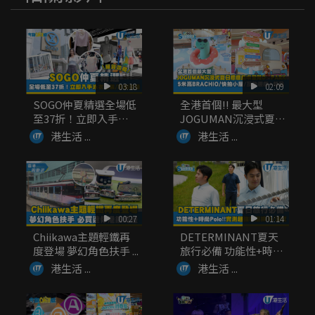
03:18
02:09
SOGO仲夏精選全場低
全港首個!! 最大型
至37折！立即入手泳
JOGUMAN沉浸式夏日
衣套裝...
癒癒...
港生活 ...
港生活 ...
00:27
01:14
Chiikawa主題輕鐵再
DETERMINANT夏天
度登場 夢幻角色扶手 ...
旅行必備 功能性+時
尚...
港生活 ...
港生活 ...