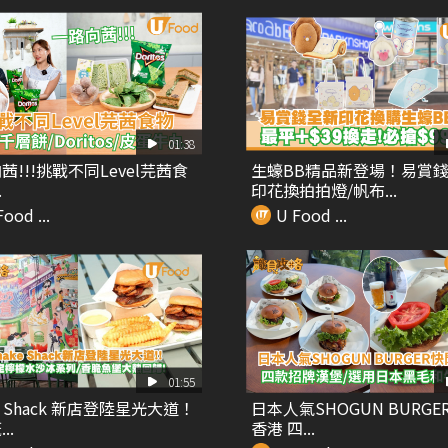
01:38
茜!!!挑戰不同Level芫茜食
生蠔BB精品新登場！易賞
.
印花換拍拍燈/帆布...
ood ...
U Food ...
01:55
e Shack 新店登陸星光大道！
日本人氣SHOGUN BURGE
..
香港 四...