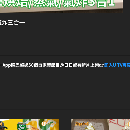
氣炸三合一
一App睇盡超過50個自家製節目🎉日日都有新片上架👉
即入U TV專