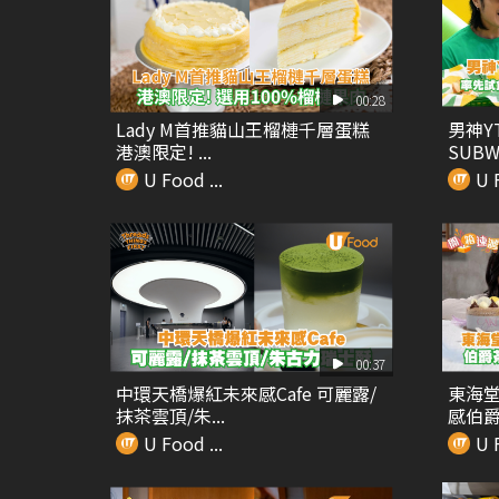
00:28
Lady M首推貓山王榴槤千層蛋糕
男神Y
港澳限定! ...
SUBWA
U Food ...
U F
00:37
中環天橋爆紅未來感Cafe 可麗露/
東海堂全
抹茶雲頂/朱...
感伯爵.
U Food ...
U F