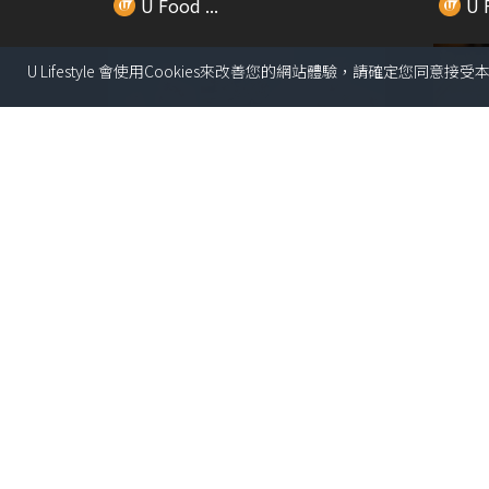
U Food ...
U F
U Lifestyle 會使用Cookies來改善您的網站體驗，請確定您同意接
00:23
Oreo全新迷你甜筒開箱！1盒6支/
香港首
小巧Bite...
經典部
U Food ...
U F
00:24
人氣手搖五桐號正式登陸旺角 $25
傳統V