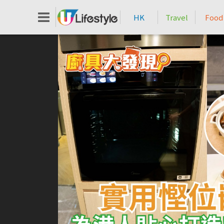
HK
Travel
Food