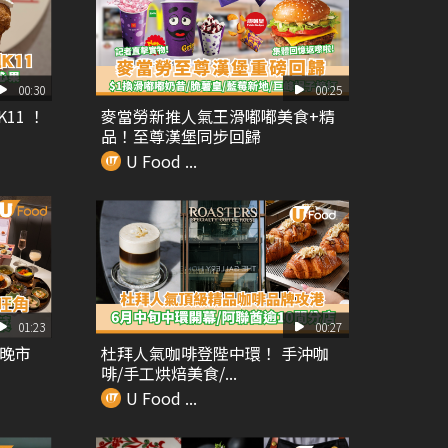
00:30
00:25
11 ！
麥當勞新推人氣王滑嘟嘟美食+精
品！至尊漢堡同步回歸
U Food ...
01:23
00:27
 晚市
杜拜人氣咖啡登陛中環！ 手沖咖
啡/手工烘焙美食/...
U Food ...