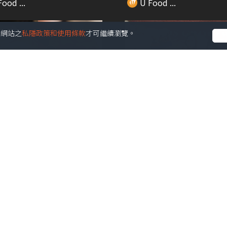
ood ...
U Food ...
受本網站之
私隱政策和使用條款
才可繼續瀏覽。
00:53
間韓國部隊鍋專門店 必叫
自費實測大生超市爆紅產品 S
隊鍋/邪惡...
Shake...
ood ...
U Food ...
01:29
S創新西多士生死戰 夾心邪
大受好評!!延長至5月 嘉里