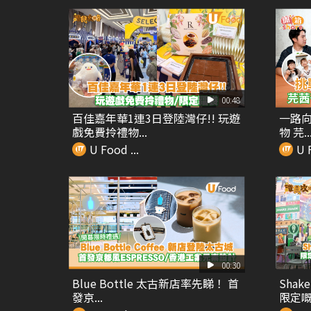
00:48
百佳嘉年華1連3日登陸灣仔!! 玩遊
一路向
戲免費拎禮物...
物 芫..
U Food ...
U F
00:30
Blue Bottle 太古新店率先睇！ 首
Shak
發京...
限定嘅.