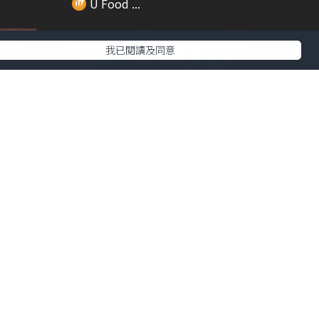
U Food ...
我已閱讀及同意
01:43
00:21
hake
元氣壽司聯乘 Tamagotchi 推全新
扭蛋祭...
U Food ...
02:06
01:18
酒店海
零食界絕密情報！Lay's 薯條 X 湊