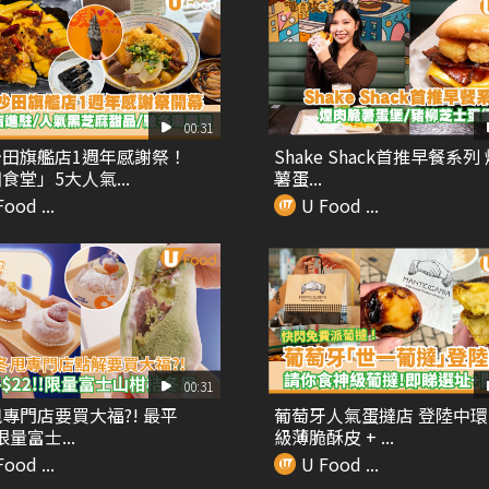
00:31
田旗艦店1週年感謝祭！
Shake Shack首推早餐系列
食堂」5大人氣...
薯蛋...
ood ...
U Food ...
00:31
專門店要買大福?! 最平
葡萄牙人氣蛋撻店 登陸中環
!限量富士...
級薄脆酥皮 + ...
ood ...
U Food ...