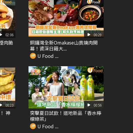
02:06
00:29
 煙肉脆
銅鑼灣全新Omakase山奧燒肉開
幕！資深日籍大...
U Food ...
00:23
00:56
！ 神
突擊夏日試飲！道地新品「香水檸
檬綠茶」
U Food ...