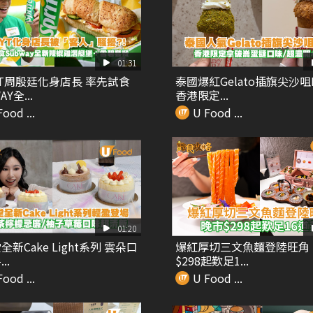
01:31
T周殷廷化身店長 率先試食
泰國爆紅Gelato插旗尖沙咀K
Y全...
香港限定...
ood ...
U Food ...
01:20
新Cake Light系列 雲朵口
爆紅厚切三文魚麵登陸旺角
..
$298起歎足1...
ood ...
U Food ...