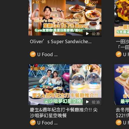
02:39
Oliver’s Super Sandwiche...
一田沙
「一田
U Food ...
U F
02:18
慶生&週年紀念打卡餐廳推介!! 尖
去冬甩
沙咀夢幻星空晚餐
$22!
U Food ...
U F