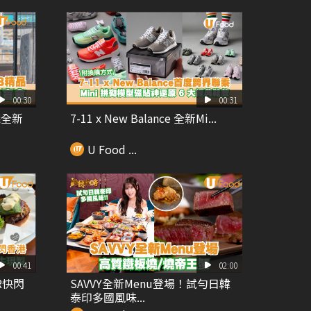
00:30
00:31
錢全新
7-11 x New Balance 全新Mi...
U Food ...
00:41
02:00
R快閃
SAVVY全新Menu登場！試勻日韓
泰印多國風味...