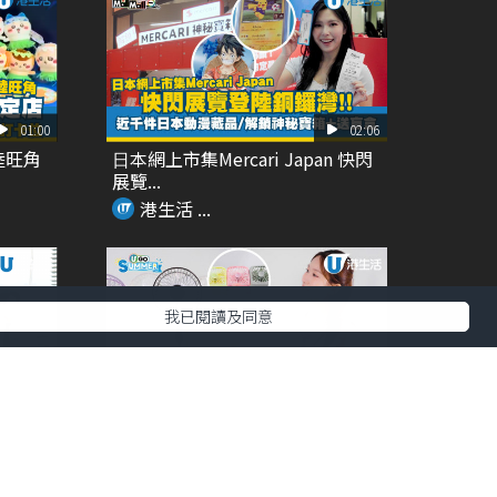
01:00
02:06
陸旺角
⽇本網上市集Mercari Japan 快閃
展覽...
港生活 ...
我已閱讀及同意
01:36
01:54
美女必
Francfranc超人氣FRAIS 風扇系列
回...
港生活 ...