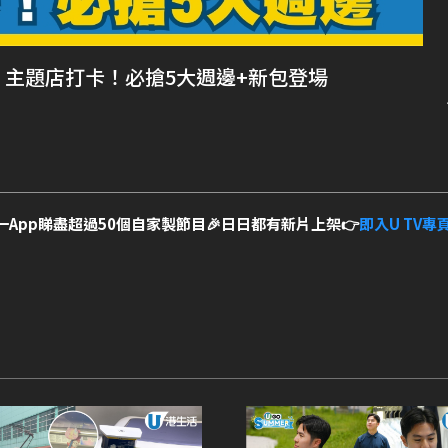
人》主題店打卡！必搶5大週邊+新包登場
一App睇盡超過50個自家製節目🎉日日都有新片上架👉
即入U TV專