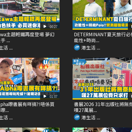
00:27
ikawa主題輕鐵再度登場 夢幻
DETERMINANT夏天旅行必
 ...
能性+時尚...
活 ...
港生活 ...
01:07
Alpha嚟書展有咩搞?!唔係買
書展2026 31年出版社將無
...
嘆27萬展...
活 ...
港生活 ...