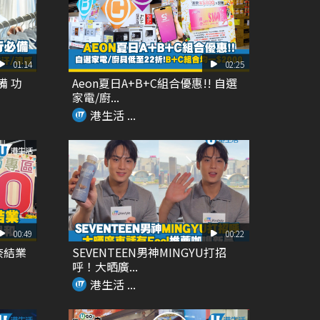
01:14
02:25
備 功
Aeon夏日A+B+C組合優惠!! 自選
家電/廚...
港生活 ...
00:49
00:22
奈結業
SEVENTEEN男神MINGYU打招
呼！大晒廣...
港生活 ...