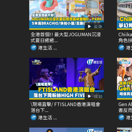
02:09
全港首個!! 最大型JOGUMAN沉浸
Chi
式夏日癒癒...
角色扶手
港生活 ...
港生
01:10
\現場直擊/ FTISLAND香港演唱會
Gen 
落台下...
書反而嚟
港生活 ...
港生