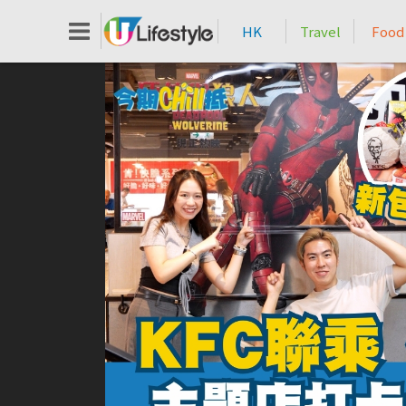
HK
Travel
Food