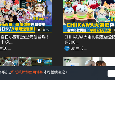
00:55
rio夏日小麥肌造型元朗登場！
CHIIKAWA大電影限定店登
/入...
逾300...
活 ...
港生活 ...
受本網站之
私隱政策和使用條款
才可繼續瀏覽。
00:46
B全新期間限定店！超過20
亂用眼藥水愈滴愈乾 電眼
品+4大...
備法寶係佢?!
活 ...
港生活 ...