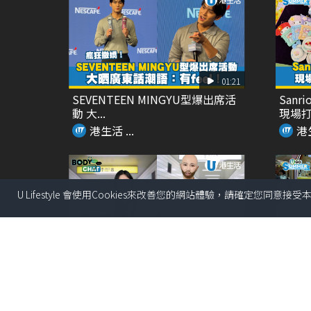
01:21
SEVENTEEN MINGYU型爆出席活
San
動 大...
現場打卡
港生活 ...
港生
U Lifestyle 會使用Cookies來改善您的網站體驗，請確定您同意接
01:39
Threads瘋傳食烚蛋可以生髮？！
生蠔B
醫生親身解畫
款獨家新
港生活 ...
港生