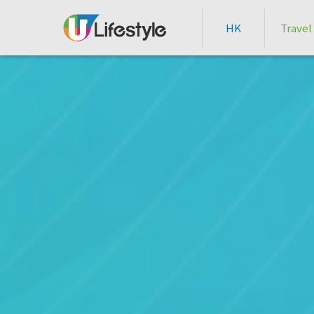
HK
Travel