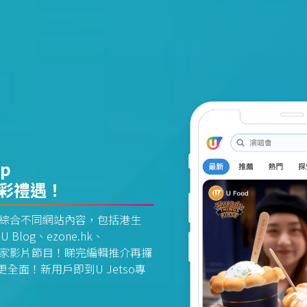
pp
精彩禮遇！
資訊平台綜合不同網站內容，包括港生
U Blog、ezone.hk、
惠及獨家影片節目！睇完編輯推介再攞
面！新用戶即到U Jetso專