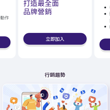
打造最全面
品⁠牌⁠營⁠銷
活動作
立即加入
行銷趨勢