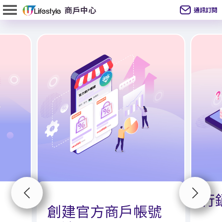
通訊訂閱
行
創建官方商戶帳⁠號