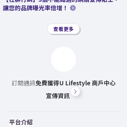
讓您的品牌曝光率倍增！
查看更多
訂閱通訊
免費獲得U⁠ ⁠Lifestyle⁠ ⁠商⁠戶⁠中⁠心
宣⁠傳⁠資⁠訊
平台介紹