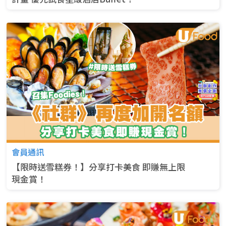
會員通訊
【限時送雪糕券！】分享打卡美食 即賺無上限
現⁠金⁠賞！