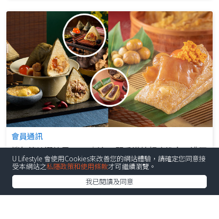
會員通訊
端午節精選粽子2024│逾10間香港拉麵店推介！濃厚
U Lifestyle 會使用Cookies來改善您的網站體驗，請確定您同意接
豚骨拉麵／過江龍雞白湯拉麵／特濃蝦湯拉麵！
受本網站之
私隱政策和使用條款
才可繼續瀏覽。
我已閱讀及同意