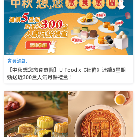
會員通訊
【中秋想您愈食愈圓】U Food x《社群》連續5星期
勁送近300盒人氣月餅禮盒！