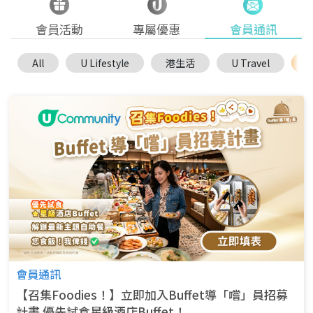
會員活動
專屬優惠
會員通訊
All
U Lifestyle
港生活
U Travel
U
會員通訊
【召集Foodies！】立即加入Buffet導「嚐」員招募
計畫 優先試食星級酒店Buffet！