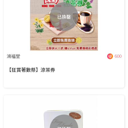
已換罄
鴻福堂
600
【狂賞著數祭】涼茶券