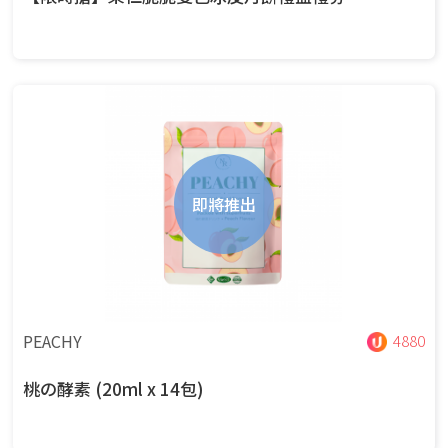
即將推出
PEACHY
4880
桃の酵素 (20ml x 14包)