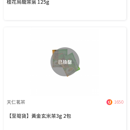
桂花烏龍茶葉 125g
已換罄
天仁茗茶
1650
【至筍貨】黃金玄米茶3g 2包