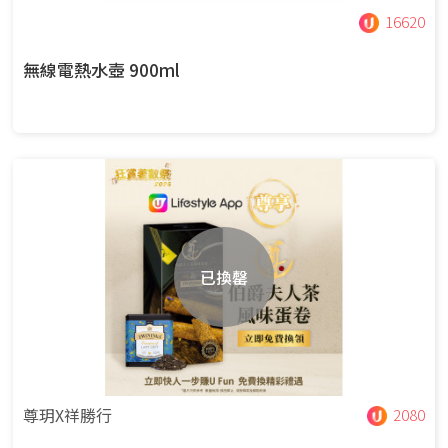
16620
無線電熱水壺 900ml
已換罄
尊玥X祥勝行
2080