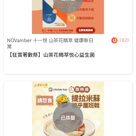
NOVamber 十一悦 山茶花精萃 健康新日
7820
常
【狂賞著數祭】山茶花精萃悦心益生菌
已換罄