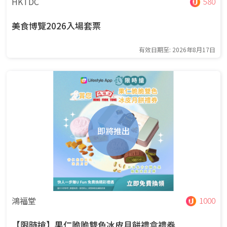
HKTDC
580
美食博覽2026入場套票
有效日期至: 2026年8月17日
即將推出
鴻福堂
1000
【限時搶】果仁脆脆雙色冰皮月餅禮盒禮券