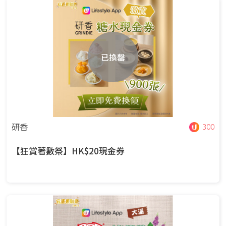
已換罄
研香
300
【狂賞著數祭】HK$20現金券