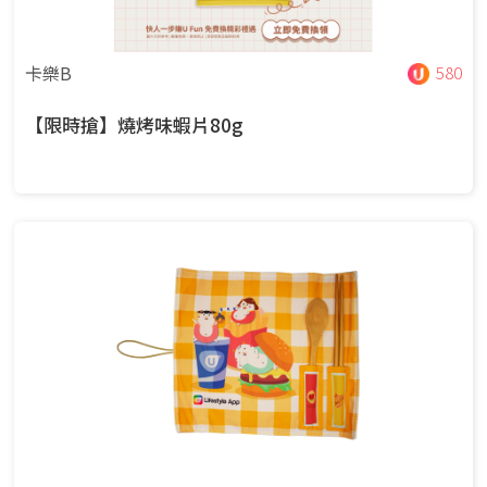
卡樂B
580
【限時搶】燒烤味蝦片80g