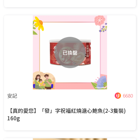
已換罄
安記
6680
【真的愛您】「發」字祝福紅燒溏心鮑魚(2-3隻裝)
160g