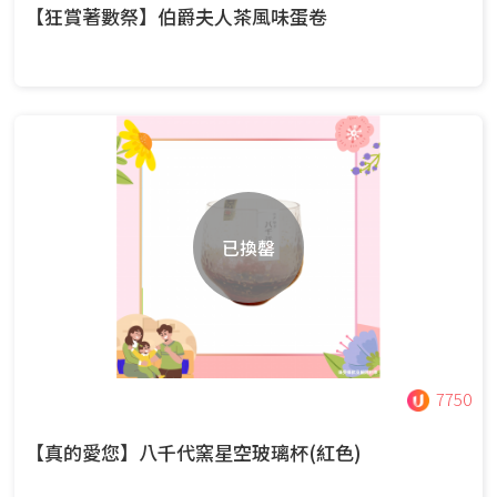
【狂賞著數祭】伯爵夫人茶風味蛋卷
已換罄
7750
【真的愛您】八千代窯星空玻璃杯(紅色)