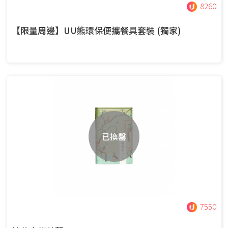
8260
【限量周邊】UU熊環保便攜餐具套裝 (獨家)
已換罄
7550