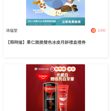
鴻福堂
1000
【限時搶】果仁脆脆雙色冰皮月餅禮盒禮券