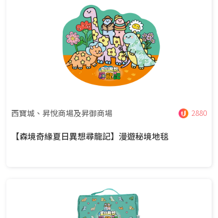
西寶城、昇悅商場及昇御商場
2880
【森境奇緣夏日異想尋龍記】漫遊秘境地毯