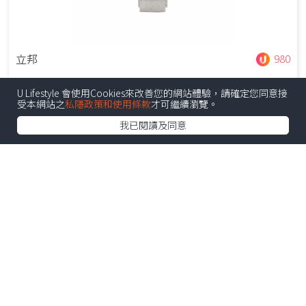
立邦
980
小小漆100g (太空漫步NN0037-4)
U Lifestyle 會使用Cookies來改善您的網站體驗，請確定您同意接
受本網站之
私隱政策和使用條款
才可繼續瀏覽。
我已閱讀及同意