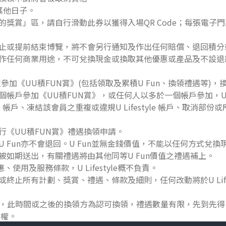
換其他日子。
獎賞」區，請自行滑動此券以獲得入場QR Code；每張電子門票
止或提前結束博覽，將不會另行通知及作出任何賠償、退回積分
任何商業用途，不可兌換現金或換取其他優惠或產品及不設退款。如有
P帳戶及裝置參加《UU積FUN賞》(包括領取及累積U Fun、換領禮
戶參加《UU積FUN賞》，或任何人以多於一個帳戶參加，U Li
yle 帳戶、凍結該會員之重複或違規U Lifestyle 帳戶、取消部
行《UU積FUN賞》禮遇換領申請。
 Fun亦不會退回。U Fun並無金錢價值，不能以任何方式兌換
如期送出，有關禮遇將由其他同等U Fun價值之禮遇補上。
使用及服務條款，U Lifestyle概不負責。
回或終止所有計劃、獎賞、禮遇、條款及細則，任何改動將於U Lifestyl
分開始，此時間或之後的換領方為認可換領，禮遇數量有限，先到先
定權。