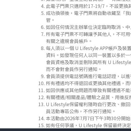
此電子門票只適用於17-19/7，不設更
成功換領後，電子門票將自動收藏至「我的
管。
如因任何情況主辦單位決定臨時取消、中
所有電子門票不可轉讓予其他人，不可用作
有關之違規會員帳戶。
每人須以一個 U Lifestyle AP
資料。如發現任何人以同一裝置以多於一個帳
會員資格及取消並刪除其所有 U Lifest
而不會對會員作另行通知。
會員須提供電話號碼進行電話認證，以進
所有禮遇均不得退回或更換其他禮遇，而U
如因供應或其他問題而導致有關禮遇不能被
有關禮遇/相關產品/體驗之品質、用後反應、
U Lifestyle保留權利隨時自行更改、撤
員活動專區公佈，不作另行通知。
本活動由2026年7月7日下午3時30
如有任何爭議，U Lifestyle 保留最終決