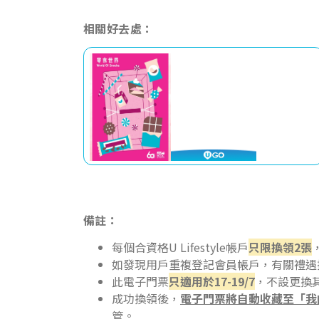
相關好去處：
備註：
每個合資格U Lifestyle帳戶
只限換領
2
張
如發現用戶重複登記會員帳戶，有關禮遇
此電子門票
只適用於
17-19/7
，不設更換
成功換領後，
電子門票將自動收藏至「我
管。