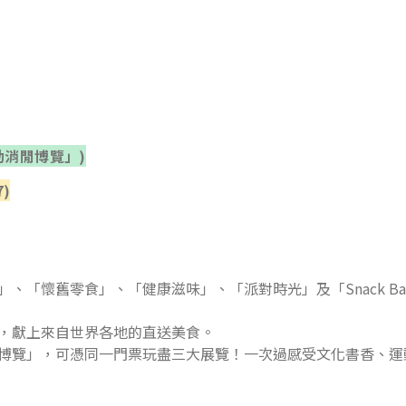
動消閒博覽」)
7
)
、「懷舊零食」、「健康滋味」、「派對時光」及「Snack Ba
，獻上來自世界各地的直送美食。
博覽」，可憑同一門票玩盡三大展覽！一次過感受文化書香、運