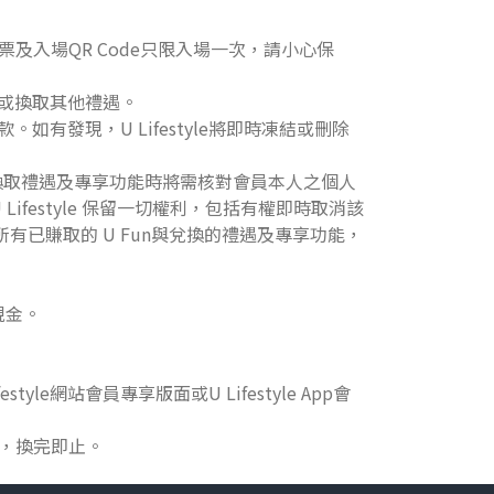
及入場QR Code只限入場一次，請小心保
或換取其他禮遇。
發現，U Lifestyle將即時凍結或刪除
遇等)，換取禮遇及專享功能時將需核對會員本人之個人
festyle 保留一切權利，包括有權即時取消該
份或所有已賺取的 U Fun與兌換的禮遇及專享功能，
現金。
e網站會員專享版面或U Lifestyle App會
得，換完即止。