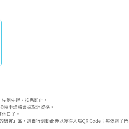
，先到先得，換完即止。
換領申請將會被取消資格。
其他日子。
的獎賞」區
，請自行滑動此券以獲得入場QR Code；每張電子門