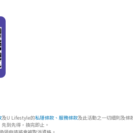
款
及U Lifestyle的
私隱條款、服務條款
及此活動之一切細則及條
2張，先到先得，換完即止。
換領申請將會被取消資格。