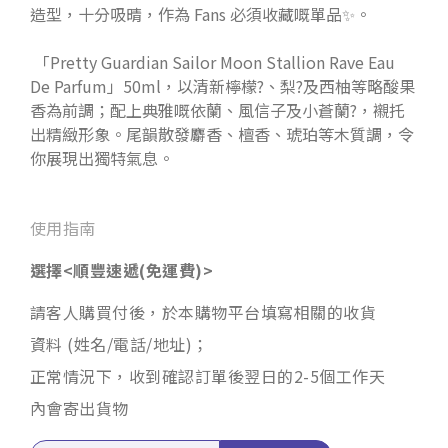
造型，十分吸晴，作為 Fans 必須收藏嘅單品✨。
「Pretty Guardian Sailor Moon Stallion Rave Eau
De Parfum」50ml，以清新檸檬?、梨?及西柚等略酸果
香為前調；配上典雅嘅依蘭、風信子及小蒼蘭?，襯托
出精緻形象。尾韻散發麝香、檀香、琥珀等木質調，令
你展現出獨特氣息。
使用指南
選擇<順豐速遞(免運費)>
請客人購買付後，於本購物平台填寫相關的收貨
資料 (姓名/電話/地址)；
正常情況下，收到確認訂單後翌日的2-5個工作天
內會寄出貨物