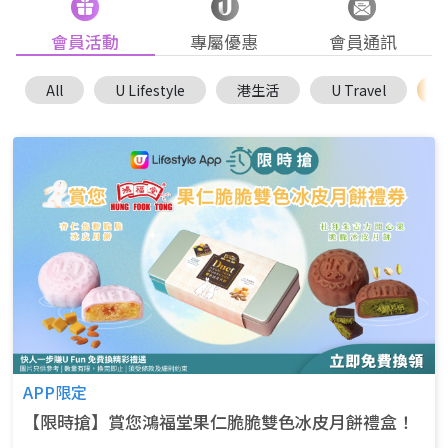
會員活動
專屬優惠
會員通訊
All
U Lifestyle
港生活
U Travel
U
APP限定
【限時搶】賞您鴻福堂果仁脆脆雙色冰皮月餅禮盒！