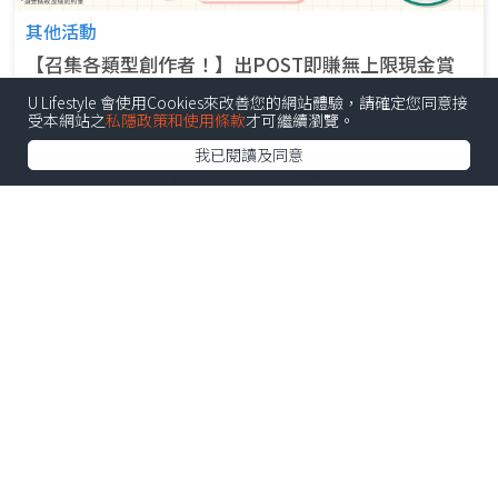
其他活動
【召集各類型創作者！】出POST即賺無上限現金賞
U Lifestyle 會使用Cookies來改善您的網站體驗，請確定您同意接
參加日期: 由7月2日至12月31日
受本網站之
私隱政策和使用條款
才可繼續瀏覽。
我已閱讀及同意
APP限定
【狂賞著數祭】U Lifestyle App勁送Himalaya