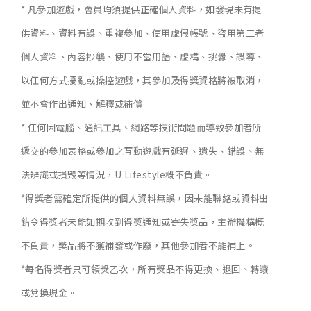
* 凡參加遊戲，會員均須提供正確個人資料，如發現未有提
供資料、資料有誤、重複參加、使用虛假帳號、盜用第三者
個人資料、內容抄襲、使用不當用語、虛構、挑釁、誤導、
以任何方式擾亂或操控遊戲，其參加及得獎資格將被取消，
並不會作出通知、解釋或補償
* 任何因電腦、通訊工具、網路等技術問題而導致參加者所
遞交的參加表格或參加之互動遊戲有延遲、遺失、錯誤、無
法辨識或損毁等情況，U Lifestyle概不負責。
*得獎者需確定所提供的個人資料無誤，因未能聯絡或資料出
錯令得獎者未能如期收到得獎通知或寄失獎品，主辦機構概
不負責，獎品將不獲補發或作廢，其他參加者不能補上。
*每名得獎者只可領獎乙次，所有獎品不得更換、退回、轉讓
或兌換現金。