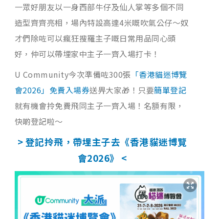
一眾好朋友以一身西部牛仔及仙人掌等多個不同
造型齊齊亮相，場內特設高達4米嘅吹氣公仔～奴
才們除咗可以瘋狂搜羅主子嘅日常用品同心頭
好，仲可以帶埋家中主子一齊入場打卡！
U Community今次準備咗300張
「香港貓迷博覽
會2026」免費入場券
送畀大家🎁！只要
簡單登記
就有機會拎免費飛同主子一齊入場！名額有限，
快啲登記啦～
> 登記拎飛，帶埋主子去《香港貓迷博覽
會2026》 <