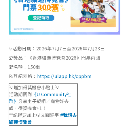
----------
✨活動日期：2026年7月7日至2026年7月23日
🎁獎品：《香港貓迷博覽會2026》門票兩張
🎁名額：150個
📝登記表格：
https://ulapp.hk/cppbm
💡增加得獎機會小貼士💡
活動期間到
《U Community社
群》
分享主子靚相／寵物好去
處，得獎機會+1！
**記得要加上帖文關鍵字
#
我想去
貓迷博覽會