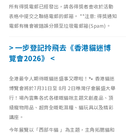
所有得獎電郵已經發出，請各得獎者查收於活動
表格中提交之聯絡電郵的郵箱。 **注意: 得獎通知
電郵有機會被錯誤分類至垃圾電郵箱(Spam)。
> 一步登記拎飛去《香港貓迷博
覽會2026》 <
全港最令人期待嘅貓迷盛事又嚟啦！🐾 香港貓迷
博覽會將於7月31日至 8月 2日喺灣仔會展盛大舉
行！場內雲集各式各樣嘅貓咪主題文創產品、頂
級寵物用品、超齊全嘅乾濕糧、貓玩具以及精彩
講座。
今年展覽以「西部牛貓 」為主題，主角拓腮貓和