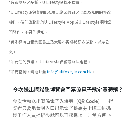
*有關獎品之品質，U Lifestyle概不負責。
*U Lifestyle保留對此推廣活動及獎品之條款及細則的修改
權利，任何改動將於U Lifestyle App或U Lifestyle網站公
開發佈，不另作通知。
*香港經濟日報集團員工及家屬不得參與是次活動，以示公
允。
*如有任何爭議，U Lifestyle保留最終決定權。
*如有查詢，請電郵至
info@ulifestyle.com.hk
。
今次送出嘅貓迷博覽會門票係電子飛定實體飛？
今次活動送出嘅係
電子入場券（QR Code）
！得
獎者只要喺會場入口出示電子優惠券上嘅二維碼，
經工作人員掃瞄後就可以直接進場，非常方便
。