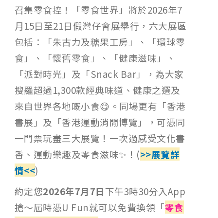
召集零食控！「零食世界」將於2026年7
月15日至21日假灣仔會展舉行，六大展區
包括：「朱古力及糖果工房」、「環球零
食」、「懷舊零食」、「健康滋味」、
「派對時光」及「Snack Bar」，為大家
搜羅超過1,300款經典味道、健康之選及
來自世界各地嘅小食😋。同場更有「香港
書展」及「香港運動消閒博覽」，可憑同
一門票玩盡三大展覽！一次過感受文化書
香、運動樂趣及零食滋味✨！(
>>展覽詳
情<<
)
約定您
2026年7月7日
下午3時30分入App
搶～屆時憑U Fun就可以免費換領「
零食