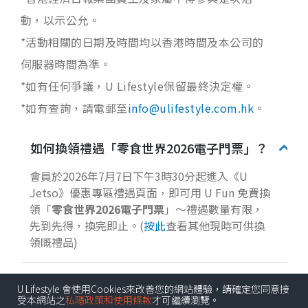
動，以示公允。
*活動相關的日期及時間均以香港時間及本公司的
伺服器時間為準。
*如有任何爭議，U Lifestyle保留最終決定權。
*如有查詢，請電郵至
info@ulifestyle.com.hk
。
如何換領禮遇「零食世界2026電子門票」？
會員於2026年7月7日下午3時30分起進入《U
Jetso》優惠專區禮遇頁面，即可用 U Fun 免費換
領「
零食世界
2026
電子門票
」～禮遇數量有限，
先到先得，換完即止。(
按此
查看其他現時可供換
領嘅禮品)
U Lifestyle 會使用Cookies來改善您的網站體驗，請確定您同意接
參加日期：
受本網站之
私隱政策和使用條款
才可繼續瀏覽。
由7月7日