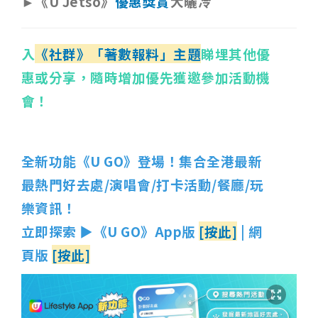
►《U Jetso》
優惠獎賞
大曬冷
入
《社群》「著數報料」主題
睇埋其他優
惠或分享，隨時增加優先獲邀參加活動機
會！
全新功能《U GO》登場！集合全港最新
最熱門好去處/演唱會/打卡活動/餐廳/玩
樂資訊！
立即探索 ▶《U GO》App版
[按此]
| 網
頁版
[按此]