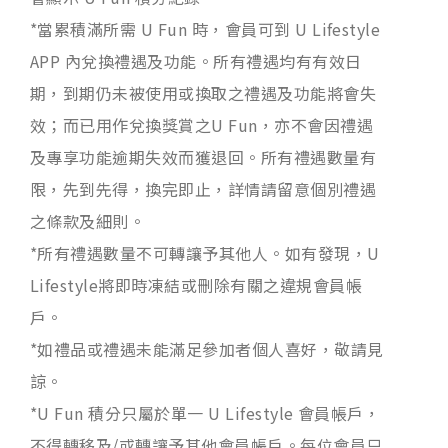
*當累積滿所需 U Fun 時，會員可到 U Lifestyle
APP 內兌換禮遇及功能。所有禮遇均有有效日
期，到期仍未被使用或換取之禮遇及功能將會失
效；而已用作兌換獎賞之U Fun，亦不會因禮遇
及專享功能逾期失效而獲退回。所有禮遇數量有
限，先到先得，換完即止，詳情請留意個別禮遇
之條款及細則。
*所有禮遇數量不可轉讓予其他人。如有發現，U
Lifestyle將即時凍結或刪除有關之違規會員帳
戶。
*如禮品或禮遇未能滿足參加者個人喜好，敬請見
諒。
*U Fun 積分只屬於單一 U Lifestyle 會員帳戶，
不得轉移及/或轉讓予其他會員帳戶。每位會員只