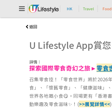
HK
Travel
Food
返回
U Lifestyle A
詳情：
探索國際零食奇幻之旅►
零食
召集零食控！「零食世界」將於2026
食」、「懷舊零食」、「健康滋味」、「派
世界各地嘅小食😋。同場更有「香港
動樂趣及零食滋味✨！(
>>展覽詳情<<
)