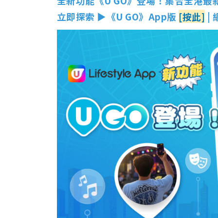
全新功能《U GO》登場！集合全港最
立即探索 ▶《U GO》App版
[按此]
|