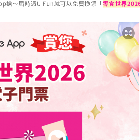
App搶～屆時憑U Fun就可以免費換領「
零食世界202