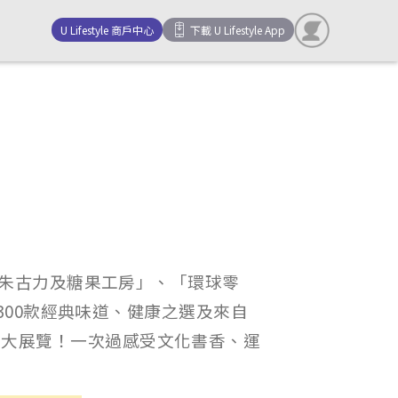
U Lifestyle 商戶中心
下載 U Lifestyle App
「朱古力及糖果工房」、「環球零
,300款經典味道、健康之選及來自
三大展覽！一次過感受文化書香、運