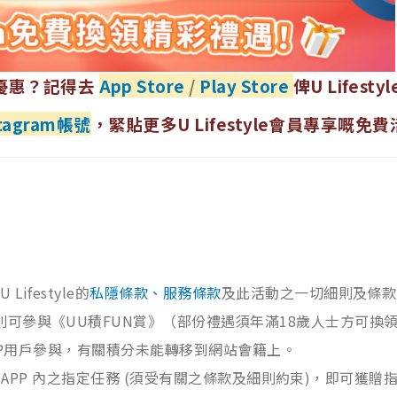
優惠？記得去
App Store
/
Play Store
俾U Lifestyl
nstagram帳號
，緊貼更多U Lifestyle會員專享嘅免
U Lifestyle的
私隱條款、服務條款
及此活動之一切細則及條款
則可參與《UU積FUN賞》（部份禮遇須年滿18歲人士方可換
le APP用戶參與，有關積分未能轉移到網站會籍上。
yle APP 內之指定任務 (須受有關之條款及細則約束)，即可獲