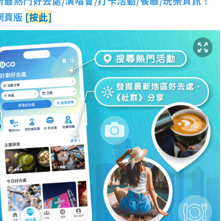
新最熱門好去處/演唱會/打卡活動/餐廳/玩樂資訊！
 網頁版
[按此]