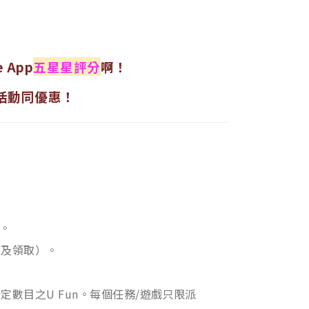
e App
五星星評分
啊！
費活動同優惠！
。
領及領取）。
贈指定數目之U Fun。每個任務/遊戲只限派