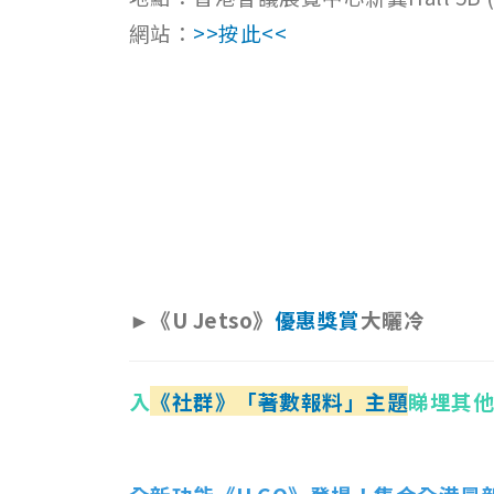
網站：
>>按此<<
►《U Jetso》
優惠獎賞
大曬冷
入
《社群》「著數報料」主題
睇埋其