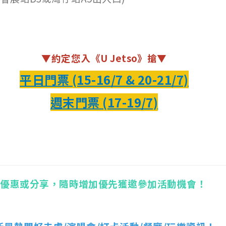
▼約定您入《U Jetso》搶▼
平日門票 (15-16/7 & 20-21/7)
週末門票 (17-19/7)
他優惠或分享，隨時增加優先獲邀參加活動機會！