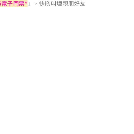
6電子門票*
」，快啲叫埋親朋好友