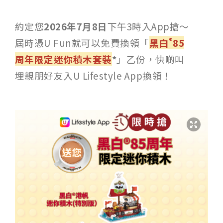
約定您
2026年7月8日
下午3時入App搶～
®
屆時憑U Fun就可以免費換領「
黑白
85
周年限定迷你積木套裝
*
」乙份，快啲叫
埋親朋好友入U Lifestyle App換領！