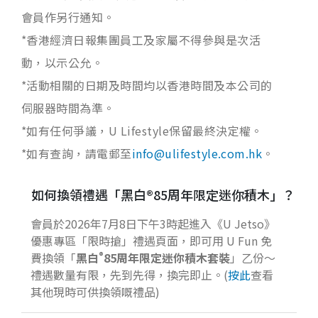
會員作另行通知。
*香港經濟日報集團員工及家屬不得參與是次活
動，以示公允。
*活動相關的日期及時間均以香港時間及本公司的
伺服器時間為準。
*如有任何爭議，U Lifestyle保留最終決定權。
*如有查詢，請電郵至
info@ulifestyle.com.hk
。
如何換領禮遇「黑白®85周年限定迷你積木」？
會員於2026年7月8日下午3時起進入《U Jetso》
優惠專區「限時搶」禮遇頁面，即可用 U Fun 免
®
費換領「
黑
白
85
周年限定迷你積木套裝
」乙份～
禮遇數量有限，先到先得，換完即止。(
按此
查看
其他現時可供換領嘅禮品)