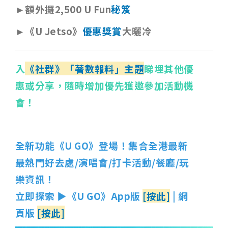
►額外攞2,500 U Fun
秘笈
►《U Jetso》
優惠獎賞
大曬冷
入
《社群》「著數報料」主題
睇埋其他優
惠或分享，隨時增加優先獲邀參加活動機
會！
全新功能《U GO》登場！集合全港最新
最熱門好去處/演唱會/打卡活動/餐廳/玩
樂資訊！
立即探索 ▶《U GO》App版
[按此]
| 網
頁版
[按此]