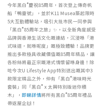
®
今年黑白
慶祝85周年，首次登上傳奇帆
船「鴨靈號」，並於K11 Musea築起限時
5大互動體驗站，吸引大批市民一同參與
®
「黑白
85周年之旅」✨，以全新角度感受
品牌與香港生活文化嘅連結，沉浸喺「港
式味道，就喺呢度」嘅極致體驗！品牌更
推出多款極具收藏價值嘅85周年精品，讓
各粉絲將最正宗嘅港式情懷留喺身邊！除
咗今次U Lifestyle App特別送出嘅其中3
®
款限定精品之外，仲有「黑白
港味時光
®
套裝」同「黑白
x 太興特別版迷你積
®
木」，
即睇詳情
將所有黑白
85周年禮品
帶返屋企🙌！