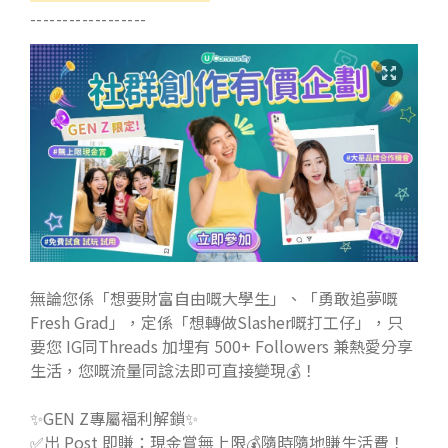
------------------
無論您係「想要財富自由嘅大學生」、「勇敢追夢嘅
Fresh Grad」，定係「想轉做Slasher嘅打工仔」，只
要您 IG同Threads 加埋有 500+ Followers 兼熱愛分享
生活，您嘅流量同諗法即可直接變現💰！
✨GEN Z專屬褔利解鎖✨
✅出 Post 即賺：現金賞無上限💰隨時隨地賺生活費！