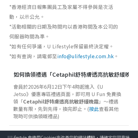
*香港經濟日報集團員工及家屬不得參與是次活
動，以示公允。
*活動相關的日期及時間均以香港時間及本公司的
伺服器時間為準。
*如有任何爭議，U Lifestyle保留最終決定權。
*如有查詢，請電郵至
info@ulifestyle.com.hk
。
如何換領禮遇「Cetaphil舒特膚透亮抗敏舒緩晚霜
會員於2026年6月12日下午4時起進入《U
Jetso》優惠專區禮遇頁面，即可用 U Fun 免費換
領「
Cetaphil
舒特膚透亮抗敏舒緩晚霜
」～禮遇
數量有限，先到先得，換完即止。(
按此
查看其他
現時可供換領嘅禮品)
參加日期：
U Lifestyle 會使用Cookies來改善您的網站體驗，請確定您同意接