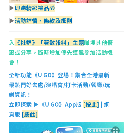
▶
即睇精彩禮品
🎁
▶
活動詳情
、條款及細則
入
《社群》「著數報料」主題
睇埋其他優
惠或分享，隨時增加優先獲邀參加活動機
會！
全新功能《U GO》登場！集合全港最新
最熱門好去處/演唱會/打卡活動/餐廳/玩
樂資訊！
立即探索 ▶《U GO》App版
[按此]
| 網
頁版
[按此]