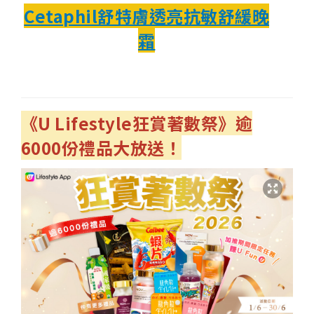
Cetaphil舒特膚透亮抗敏舒緩晚
霜
《U Lifestyle
狂賞著數祭》逾
6000
份禮品大放送！