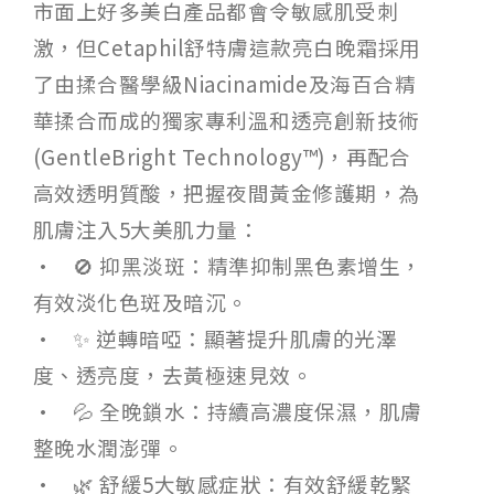
市面上好多美白產品都會令敏感肌受刺
激，但Cetaphil舒特膚這款亮白晚霜採用
了由揉合醫學級Niacinamide及海百合精
華揉合而成的獨家專利溫和透亮創新技術
(GentleBright Technology™)，再配合
高效透明質酸，把握夜間黃金修護期，為
肌膚注入5大美肌力量：
• 🚫 抑黑淡斑：精準抑制黑色素增生，
有效淡化色斑及暗沉。
• ✨ 逆轉暗啞：顯著提升肌膚的光澤
度、透亮度，去黃極速見效。
• 💦 全晚鎖水：持續高濃度保濕，肌膚
整晚水潤澎彈。
• 🌿 舒緩5大敏感症狀：有效舒緩乾緊