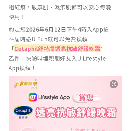
粗紅痕，敏感肌、濕疹肌都可以安心每晚
使用！
約定您
2026年6月12日下午4時
入App搶
～屆時憑U Fun就可以免費換領
「
Cetaphil舒特膚透亮抗敏舒緩晚霜
*」
乙件，快啲叫埋親朋好友入U Lifestyle
App換領！