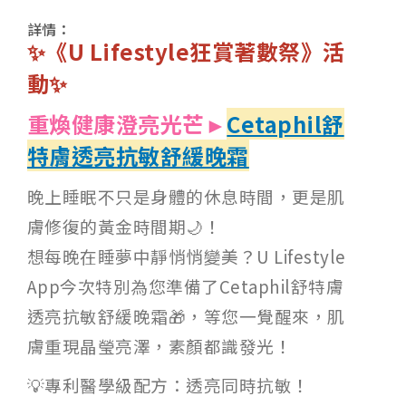
詳情：
✨《U Lifestyle狂賞著數祭》活
動✨
重煥健康澄亮光芒►
Cetaphil舒
特膚透亮抗敏舒緩晚霜
晚上睡眠不只是身體的休息時間，更是肌
膚修復的黃金時間期🌙！
想每晚在睡夢中靜悄悄變美？U Lifestyle
App今次特別為您準備了Cetaphil舒特膚
透亮抗敏舒緩晚霜🎁，等您一覺醒來，肌
膚重現晶瑩亮澤，素顏都識發光！
💡專利醫學級配方：透亮同時抗敏！