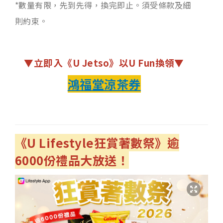
*數量有限，先到先得，換完即止。須受條款及細
則約束。
▼立即入《U Jetso》以U Fun換領▼
鴻福堂涼茶券
《U Lifestyle
狂賞著數祭》逾
6000
份禮品大放送！