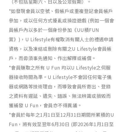
（不包括星期六、日以及公眾假期）。
*如發現會員以空號、假帳戶或重複登記會員帳戶
參加，或以任何方式擾亂或操控遊戲 (例如一個會
員帳戶內以多於一個身份參加《UU積FUN
賞》)，U Lifestyle有權取消有關人士的禮遇申請
資格，以及凍結或刪除有關之U Lifestyle會員帳
戶，而毋須事先通知、作出解釋或補償。
*會員賺取之所有 U Fun 均以U Lifestyle之伺服
器接收時間為準。U Lifestyle不會因任何電子儀
器或網路等技術理由，而導致會員所寄出、登錄
之資料有遲延、遺失、錯誤、無法辨識或損毁而
獲補發 U Fun，會員亦不得異議。
*會員於每年之1月1日至12月31日期間所累積的U
Fun，將有效至翌年6月30日 (即2026年1月1日至