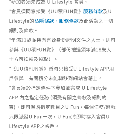
*參加者須先成為 U Lifestyle 會員。
*會員須同意接受《UU積FUN賞》
服務條款
及U
Lifestyle的
私隱條款、服務條款
及此活動之一切
細則及條款。
*年滿11歲並持有有效身份證明文件之人士，則可
參與《UU積FUN賞》（部份禮遇須年滿18歲人
士方可換領及領取）。
*《UU積FUN賞》暫時只接受U Lifestyle APP用
戶參與，有關積分未能轉移到網站會籍上。
*會員須於指定條件下參加並完成 U Lifestyle
APP 內之指定任務 (須受有關之條款及細則約
束)，即可獲贈指定數目之U Fun。每個任務/遊戲
只限派發U Fun一次，U Fun將即時存入會員U
Lifestyle APP之帳戶。