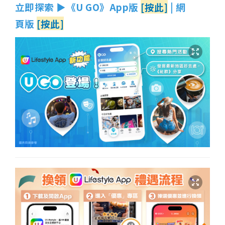
立即探索 ▶《U GO》App版
[按此]
| 網
頁版
[按此]