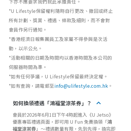
下亦不應要求我們就此承擔責任。
*U Lifestyle保留權利隨時自行更改、撤回或終止
所有計劃、獎賞、禮遇、條款及細則，而不會對
會員作另行通知。
*香港經濟日報集團員工及家屬不得參與是次活
動，以示公允。
*活動相關的日期及時間均以香港時間及本公司的
伺服器時間為準。
*如有任何爭議，U Lifestyle保留最終決定權。
*如有查詢，請電郵至
info@ulifestyle.com.hk
。
如何換領禮遇「鴻福堂涼茶券」？
會員於2026年6月1日下午4時起進入《U Jetso》
優惠專區禮遇頁面，即可用 U Fun 免費換領「
鴻
福堂涼茶券
」～禮遇數量有限，先到先得，換完即