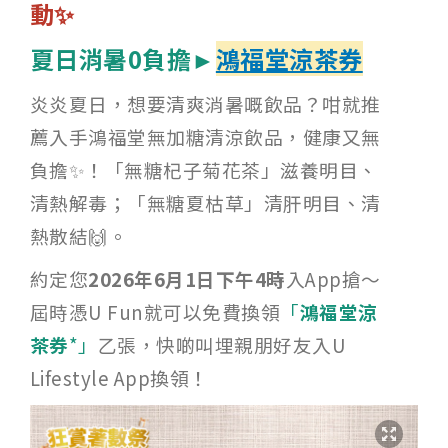
動✨
夏日消暑0負擔►
鴻福堂涼茶券
炎炎夏日，想要清爽消暑嘅飲品？咁就推
薦入手鴻福堂無加糖清涼飲品，健康又無
負擔✨！「無糖杞子菊花茶」滋養明目、
清熱解毒；「無糖夏枯草」清肝明目、清
熱散結🙌。
約定您
2026年6月1日下午4時
入App搶～
屆時憑U Fun就可以免費換領
「
鴻福堂涼
茶券
*」
乙張，快啲叫埋親朋好友入U
Lifestyle App換領！