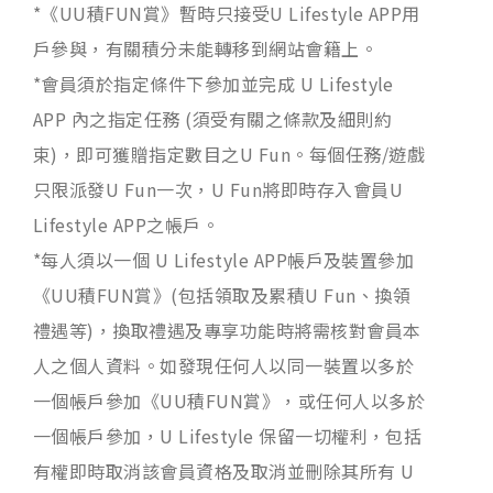
*《UU積FUN賞》暫時只接受U Lifestyle APP用
戶參與，有關積分未能轉移到網站會籍上。
*會員須於指定條件下參加並完成 U Lifestyle
APP 內之指定任務 (須受有關之條款及細則約
束)，即可獲贈指定數目之U Fun。每個任務/遊戲
只限派發U Fun一次，U Fun將即時存入會員U
Lifestyle APP之帳戶。
*每人須以一個 U Lifestyle APP帳戶及裝置參加
《UU積FUN賞》(包括領取及累積U Fun、換領
禮遇等)，換取禮遇及專享功能時將需核對會員本
人之個人資料。如發現任何人以同一裝置以多於
一個帳戶參加《UU積FUN賞》，或任何人以多於
一個帳戶參加，U Lifestyle 保留一切權利，包括
有權即時取消該會員資格及取消並刪除其所有 U