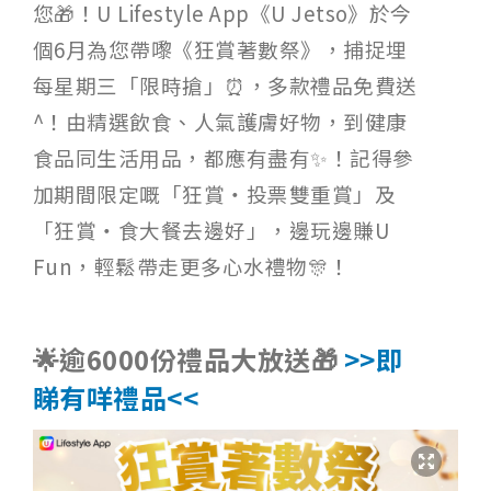
您🎁！U Lifestyle App《U Jetso》於今
個6月為您帶嚟《狂賞著數祭》，捕捉埋
每星期三「限時搶」⏰，多款禮品免費送
^！由精選飲食、人氣護膚好物，到健康
食品同生活用品，都應有盡有✨！記得參
加期間限定嘅「狂賞‧投票雙重賞」及
「狂賞‧食大餐去邊好」，邊玩邊賺U
Fun，輕鬆帶走更多心水禮物🎊！
🌟逾6000份禮品大放送🎁
>>即
睇有咩禮品<<