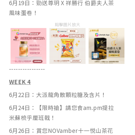
6月19日：勁送尊玥 X 祥勝行 伯爵夫人茶
風味蛋卷！
點擊圖片放大
----------------
WEEK 4
6月22日：大派龍角散顆粒糖及含片！
6月24日：【限時搶】請您食am.pm提拉
米蘇梳乎厘班戟！
6月26日：賞您NOVamber十一悦山茶花