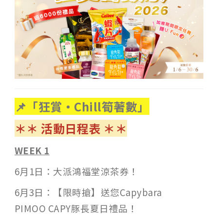
📌「狂賞‧Chill筍著數」
＊＊ 活動日程表 ＊＊
WEEK 1
6月1日：大派鴻福堂涼茶券！
6月3日：【限時搶】送您Capybara
PIMOO CAPY豚長夏日禮品！