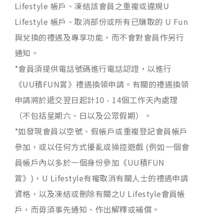
Lifestyle 帳戶、凍結該會員之重複或違規U
Lifestyle 帳戶、取消部份或所有已賺取的 U Fun
與兌換的禮遇及專享功能，而不會對會員作另行
通知。
*會員須提供電話號碼進行電話認證，以進行
《UU積FUN賞》禮遇換領申請。有關的禮遇換領
申請將於遞交翌日起計10 - 14個工作天內處理
（不包括星期六、日以及公眾假期）。
*如發現會員以空號、假帳戶或重複登記會員帳戶
參加，或以任何方式擾亂或操控遊戲 (例如一個會
員帳戶內以多於一個身份參加《UU積FUN
賞》)，U Lifestyle有權取消有關人士的禮遇申請
資格，以及凍結或刪除有關之U Lifestyle會員帳
戶，而毋須事先通知、作出解釋或補償。