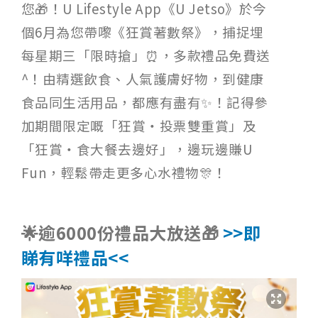
您🎁！U Lifestyle App《U Jetso》於今
個6月為您帶嚟《狂賞著數祭》，捕捉埋
每星期三「限時搶」⏰，多款禮品免費送
^！由精選飲食、人氣護膚好物，到健康
食品同生活用品，都應有盡有✨！記得參
加期間限定嘅「狂賞‧投票雙重賞」及
「狂賞‧食大餐去邊好」，邊玩邊賺U
Fun，輕鬆帶走更多心水禮物🎊！
🌟逾6000份禮品大放送🎁
>>即
睇有咩禮品<<