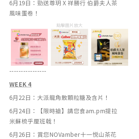
6月19日：勁送尊玥 X 祥勝行 伯爵夫人茶
風味蛋卷！
點擊圖片放大
----------------
WEEK 4
6月22日：大派龍角散顆粒糖及含片！
6月24日：【限時搶】請您食am.pm提拉
米蘇梳乎厘班戟！
6月26日：賞您NOVamber十一悦山茶花