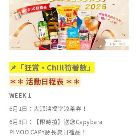
📌「狂賞‧Chill筍著數」
＊＊ 活動日程表 ＊＊
WEEK 1
6月1日：大派鴻福堂涼茶券！
6月3日：【限時搶】送您Capybara
PIMOO CAPY豚長夏日禮品！