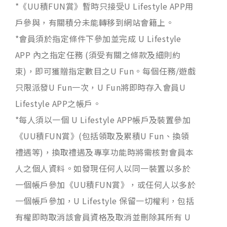
*《UU積FUN賞》暫時只接受U Lifestyle APP用
戶參與，有關積分未能轉移到網站會籍上。
*會員須於指定條件下參加並完成 U Lifestyle
APP 內之指定任務 (須受有關之條款及細則約
束)，即可獲贈指定數目之U Fun。每個任務/遊戲
只限派發U Fun一次，U Fun將即時存入會員U
Lifestyle APP之帳戶。
*每人須以一個 U Lifestyle APP帳戶及裝置參加
《UU積FUN賞》(包括領取及累積U Fun、換領
禮遇等)，換取禮遇及專享功能時將需核對會員本
人之個人資料。如發現任何人以同一裝置以多於
一個帳戶參加《UU積FUN賞》，或任何人以多於
一個帳戶參加，U Lifestyle 保留一切權利，包括
有權即時取消該會員資格及取消並刪除其所有 U