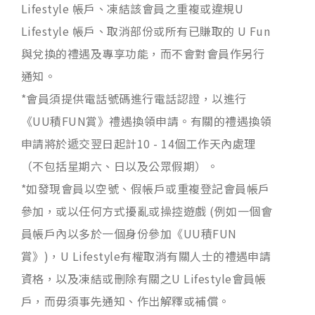
Lifestyle 帳戶、凍結該會員之重複或違規U
Lifestyle 帳戶、取消部份或所有已賺取的 U Fun
與兌換的禮遇及專享功能，而不會對會員作另行
通知。
*會員須提供電話號碼進行電話認證，以進行
《UU積FUN賞》禮遇換領申請。有關的禮遇換領
申請將於遞交翌日起計10 - 14個工作天內處理
（不包括星期六、日以及公眾假期）。
*如發現會員以空號、假帳戶或重複登記會員帳戶
參加，或以任何方式擾亂或操控遊戲 (例如一個會
員帳戶內以多於一個身份參加《UU積FUN
賞》)，U Lifestyle有權取消有關人士的禮遇申請
資格，以及凍結或刪除有關之U Lifestyle會員帳
戶，而毋須事先通知、作出解釋或補償。