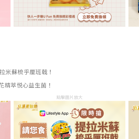
提拉米蘇梳乎厘班戟！
山茶花精萃悦心益生菌！
點擊圖片放大