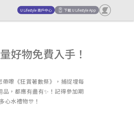
U Lifestyle 商戶中心
下載 U Lifestyle App
n｜海量好物免費入手！
個6月為您帶嚟《狂賞著數祭》，捕捉埋每
用品，都應有盡有✨！記得參加期
多心水禮物🎊！