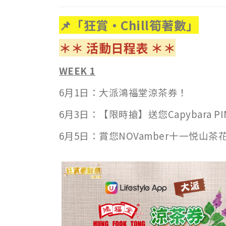
📌「狂賞‧Chill筍著數」
＊＊ 活動日程表 ＊＊
WEEK 1
6月1日：大派鴻福堂涼茶券！
6月3日：【限時搶】送您Capybara P
6月5日：賞您NOVamber十一悦山茶