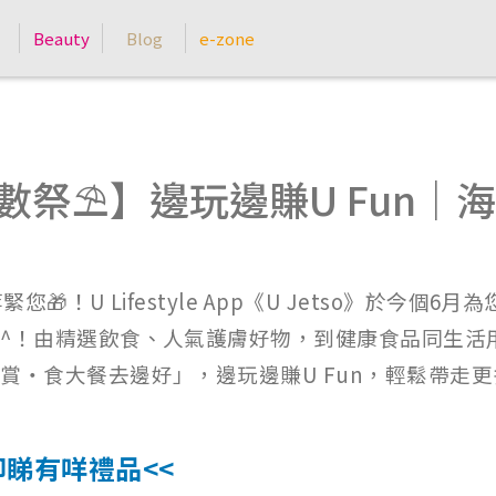
Beauty
Blog
e-zone
狂賞著數祭⛱️】邊玩邊賺U Fu
🎁！U Lifestyle App《U Jetso》於今
^！由精選飲食、人氣護膚好物，到健康食品同生活
‧食大餐去邊好」，邊玩邊賺U Fun，輕鬆帶走更
即睇有咩禮品<<