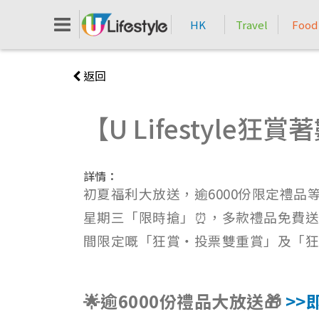
HK
Travel
Food
返回
【U Lifestyle
詳情：
初夏福利大放送，逾6000份限定禮品等緊您
星期三「限時搶」⏰，多款禮品免費送
間限定嘅「狂賞‧投票雙重賞」及「狂賞
🌟逾6000份禮品大放送🎁
>>