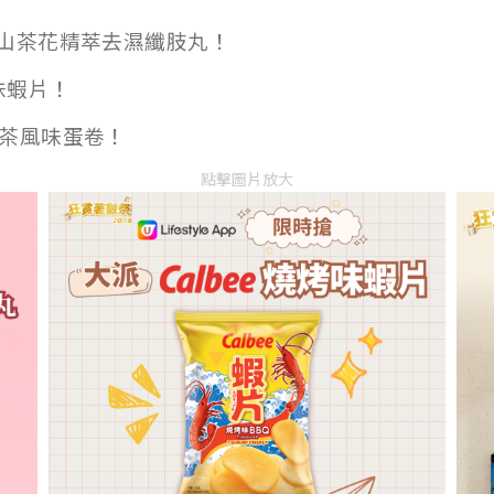
一悦山茶花精萃去濕纖肢丸！
味蝦片！
人茶風味蛋卷！
點擊圖片放大