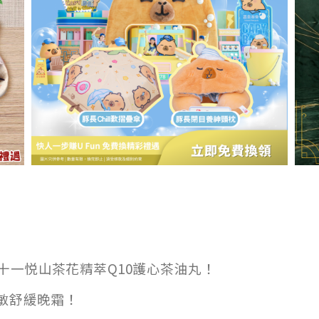
er十一悦山茶花精萃Q10護心茶油丸！
亮抗敏舒緩晚霜！