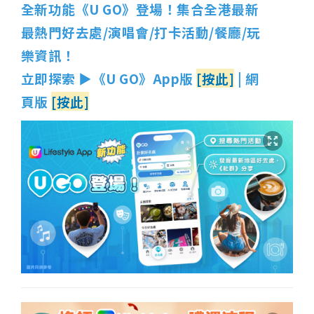
全新功能《U GO》登場！集合全港最新
最熱門好去處/演唱會/打卡活動/餐廳/玩
樂資訊！
立即探索 ▶《U GO》App版
[按此]
| 網
頁版
[按此]