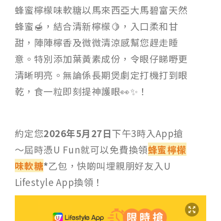
蜂蜜檸檬味軟糖以馬來西亞大馬碧富天然
蜂蜜🍯，結合清新檸檬🍋，入口柔和甘
甜，陣陣檸香及微微清涼感幫您趕走睡
意。特別添加葉黃素成份，令眼仔睇嘢更
清晰明亮。無論係長期煲劇定打機打到眼
乾，食一粒即刻提神護眼👀✨！
約定您
2026年5月27日
下午3時入App搶
～屆時憑U Fun就可以免費換領
蜂蜜檸檬
味軟糖
*
乙包，快啲叫埋親朋好友入U
Lifestyle App換領！