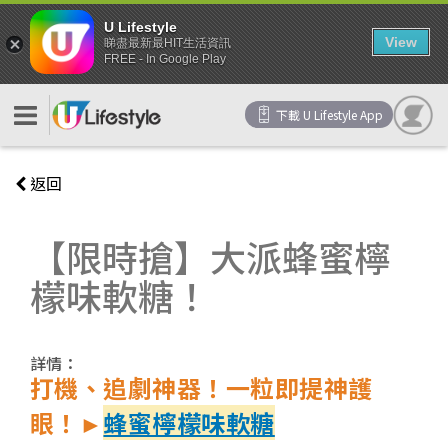
U Lifestyle
View
睇盡最新最HIT生活資訊
FREE - In Google Play
下載 U Lifestyle App
返回
【限時搶】大派蜂蜜檸
檬味軟糖！
詳情：
打機、追劇神器！一粒即提神護
眼！►
蜂蜜檸檬味軟糖