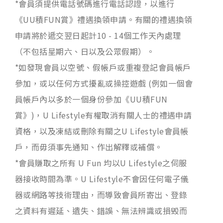
*會員須提供電話號碼進行電話認證，以進行
《UU積FUN賞》禮遇換領申請。有關的禮遇換領
申請將於遞交翌日起計10 - 14個工作天內處理
（不包括星期六、日以及公眾假期）。
*如發現會員以空號、假帳戶或重複登記會員帳戶
參加，或以任何方式擾亂或操控遊戲 (例如一個會
員帳戶內以多於一個身份參加《UU積FUN
賞》)，U Lifestyle有權取消有關人士的禮遇申請
資格，以及凍結或刪除有關之U Lifestyle會員帳
戶，而毋須事先通知、作出解釋或補償。
*會員賺取之所有 U Fun 均以U Lifestyle之伺服
器接收時間為準。U Lifestyle不會因任何電子儀
器或網路等技術理由，而導致會員所寄出、登錄
之資料有遲延、遺失、錯誤、無法辨識或損毁而