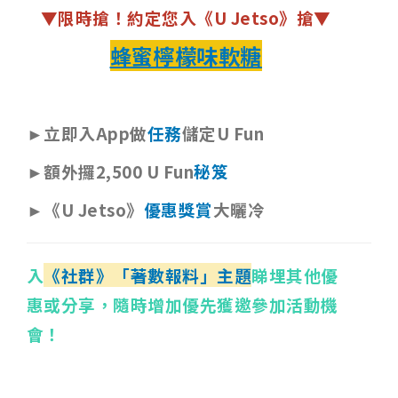
▼限時搶！約定您入《U Jetso》搶▼
蜂蜜檸檬味軟糖
►立即入App做
任務
儲定U Fun
►額外攞2,500 U Fun
秘笈
►《U Jetso》
優惠獎賞
大曬冷
入
《社群》「著數報料」主題
睇埋其他優
惠或分享，隨時增加優先獲邀參加活動機
會！