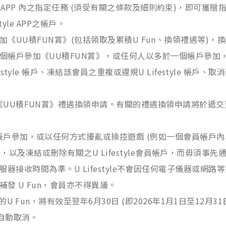
yle APP 內之指定任務 (須受有關之條款及細則約束)，即可獲
tyle APP之帳戶。
戶及裝置參加《UU積FUN賞》(包括領取及累積U Fun、換領禮遇
戶參加《UU積FUN賞》，或任何人以多於一個帳戶參加，U Li
tyle 帳戶、凍結該會員之重複或違規U Lifestyle 帳戶、
UU積FUN賞》禮遇換領申請。有關的禮遇換領申請將於遞交翌日
戶參加，或以任何方式擾亂或操控遊戲 (例如一個會員帳戶內以
資格，以及凍結或刪除有關之U Lifestyle會員帳戶，而毋須
tyle之伺服器接收時間為準。U Lifestyle不會因任何電子儀
發 U Fun，會員亦不得異議。
 Fun，將有效至翌年6月30日 (即2026年1月1日至12月31日
會自動取消。