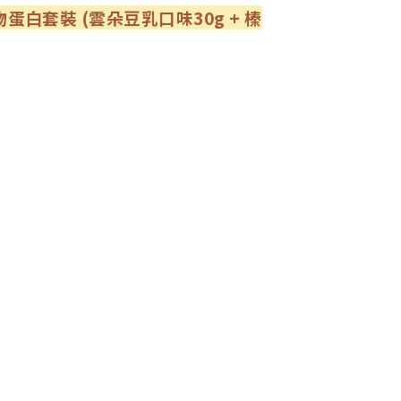
植物蛋白套裝 (雲朵豆乳口味30g + 榛