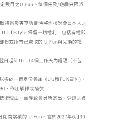
贈指定數目之U Fun。每個任務/遊戲只限派
等)，換取禮遇及專享功能時將需核對會員本人之
festyle 保留一切權利，包括有權即
取消部份或所有已賺取的 U Fun與兌換的禮
起計10 - 14個工作天內處理（不包
多於一個身份參加《UU積FUN賞》)，
事先通知、作出解釋或補償。
器或網路等技術理由，而導致會員所寄出、登錄之資
期間累積的 U Fun，會於2027年6月30