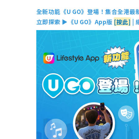
全新功能《U GO》登場！集合全港最
立即探索 ▶《U GO》App版
[按此]
|