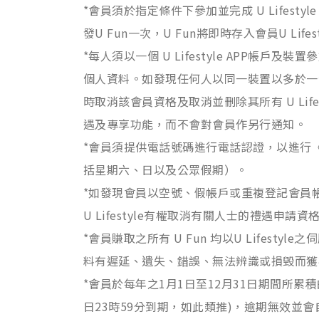
*會員須於指定條件下參加並完成 U Lifest
發U Fun一次，U Fun將即時存入會員U Lifes
*每人須以一個 U Lifestyle APP帳
個人資料。如發現任何人以同一裝置以多於一個帳
時取消該會員資格及取消並刪除其所有 U Lifes
遇及專享功能，而不會對會員作另行通知。
*會員須提供電話號碼進行電話認證，以進行《
括星期六、日以及公眾假期）。
*如發現會員以空號、假帳戶或重複登記會員帳
U Lifestyle有權取消有關人士的禮遇申請
*會員賺取之所有 U Fun 均以U Lifes
料有遲延、遺失、錯誤、無法辨識或損毁而獲補
*會員於每年之1月1日至12月31日期間所累積的U
日23時59分到期，如此類推)，逾期無效並