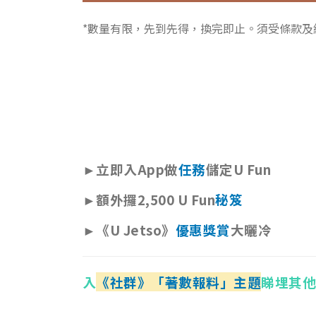
*數量有限，先到先得，換完即止。須受條款及
►立即入App做
任務
儲定U Fun
►額外攞2,500 U Fun
秘笈
►《U Jetso》
優惠獎賞
大曬冷
入
《社群》「著數報料」主題
睇埋其