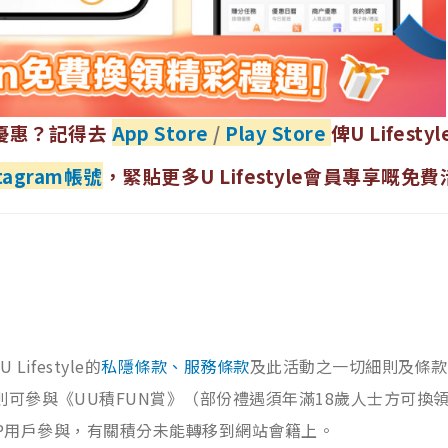
優惠？記得去
App Store
/
Play Store
俾U Lifestyl
nstagram帳號
，緊貼更多U Lifestyle會員專享嘅免
U Lifestyle的
私隱條款、服務條款
及此活動之一切細則及條款
則可參與《UU積FUN賞》（部份禮遇須年滿18歲人士方可換
le APP用戶參與，有關積分未能轉移到網站會籍上。