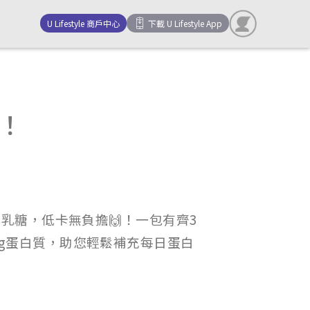
U Lifestyle 商戶中心
下載 U Lifestyle App
裝！
零乳糖，低卡無負擔🙌！一包有齊3
0g蛋白質，助您輕鬆補充每日蛋白