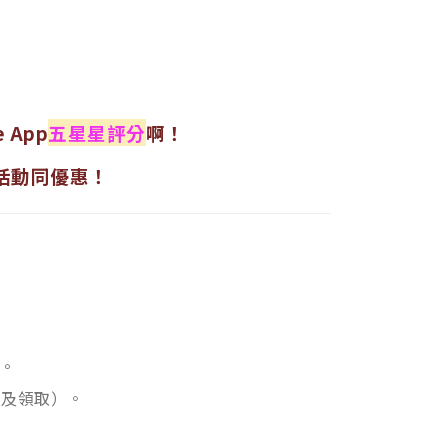
e App
五星星評分
啊！
費活動同優惠！
。
領及領取）。