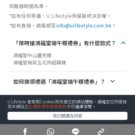
伺服器時間為準。
*如有任何爭議，U Lifestyle保留最終決定權。
*如有查詢，請電郵至
info@ulifestyle.com.hk
。
「限時搶鴻福堂端午糭禮券」有什麼款式？
鴻福堂中山蘆兜糭
鴻福堂梅菜五花肉紹興糭
如何換領禮遇「鴻福堂端午糭禮券」？
U Lifestyle 會使用Cookies來改善您的網站體驗，請確定您同意接
參加日期：
受本網站之
私隱政策和使用條款
才可繼續瀏覽。
由5月7日
我已閱讀及同意