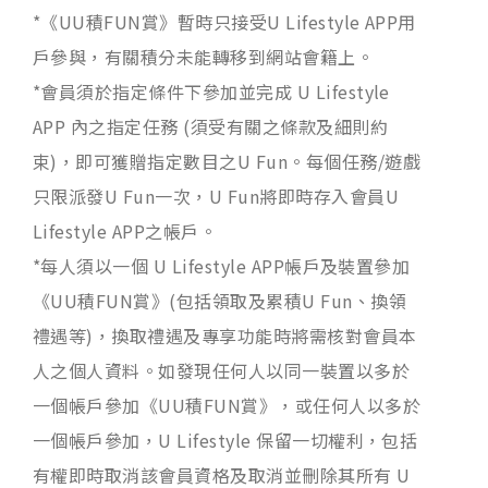
*《UU積FUN賞》暫時只接受U Lifestyle APP用
戶參與，有關積分未能轉移到網站會籍上。
*會員須於指定條件下參加並完成 U Lifestyle
APP 內之指定任務 (須受有關之條款及細則約
束)，即可獲贈指定數目之U Fun。每個任務/遊戲
只限派發U Fun一次，U Fun將即時存入會員U
Lifestyle APP之帳戶。
*每人須以一個 U Lifestyle APP帳戶及裝置參加
《UU積FUN賞》(包括領取及累積U Fun、換領
禮遇等)，換取禮遇及專享功能時將需核對會員本
人之個人資料。如發現任何人以同一裝置以多於
一個帳戶參加《UU積FUN賞》，或任何人以多於
一個帳戶參加，U Lifestyle 保留一切權利，包括
有權即時取消該會員資格及取消並刪除其所有 U