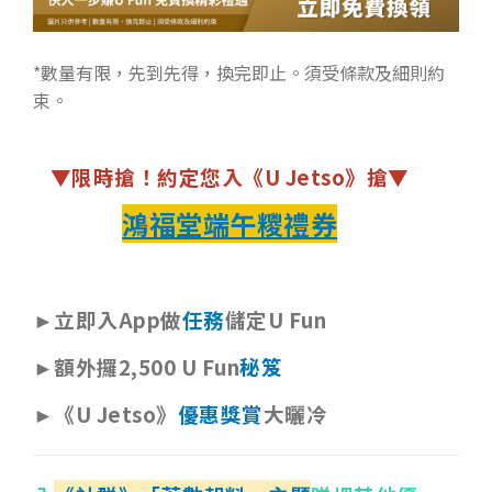
*數量有限，先到先得，換完即止。須受條款及細則約
束。
▼限時搶！約定您入《U Jetso》搶▼
鴻福堂端午糭禮券
►立即入App做
任務
儲定U Fun
►額外攞2,500 U Fun
秘笈
►《U Jetso》
優惠獎賞
大曬冷