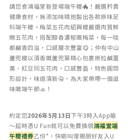
請您食鴻福堂新登場端午糭🐲！嚴選矜貴
健康食材，無添加味精炮製出各款原味足
料端午糭。梅菜五花肉紹興糭嚴選肉質鮮
嫩五花肉，搭配醇香濃郁嘅梅菜，每一啖
都鹹香四溢，口感層次豐富😋；仲有中山
蘆兜糭以清香嘅蘆兜葉精心包裹原粒鹹蛋
黃、紅豆同五花肉，口感豐盈，特色圓筒
形設計，味道清新🤤，為大家帶嚟一個滋
味嘅端午節🚣！
約定您
2026年5月13日
下午3時入App搶
～屆時憑U Fun就可以免費換領
鴻福堂端
午糭禮券
乙份*，快啲叫埋親朋好友入U