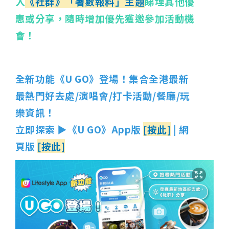
入
《社群》「著數報料」主題
睇埋其他優
惠或分享，隨時增加優先獲邀參加活動機
會！
全新功能《U GO》登場！集合全港最新
最熱門好去處/演唱會/打卡活動/餐廳/玩
樂資訊！
立即探索 ▶《U GO》App版
[按此]
| 網
頁版
[按此]