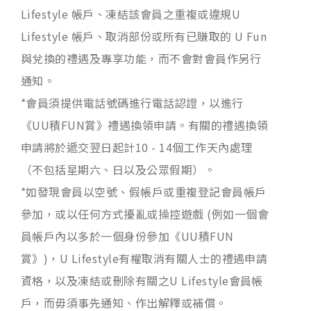
Lifestyle 帳戶、凍結該會員之重複或違規U
Lifestyle 帳戶、取消部份或所有已賺取的 U Fun
與兌換的禮遇及專享功能，而不會對會員作另行
通知。
*會員須提供電話號碼進行電話認證，以進行
《UU積FUN賞》禮遇換領申請。有關的禮遇換領
申請將於遞交翌日起計10 - 14個工作天內處理
（不包括星期六、日以及公眾假期）。
*如發現會員以空號、假帳戶或重複登記會員帳戶
參加，或以任何方式擾亂或操控遊戲 (例如一個會
員帳戶內以多於一個身份參加《UU積FUN
賞》)，U Lifestyle有權取消有關人士的禮遇申請
資格，以及凍結或刪除有關之U Lifestyle會員帳
戶，而毋須事先通知、作出解釋或補償。