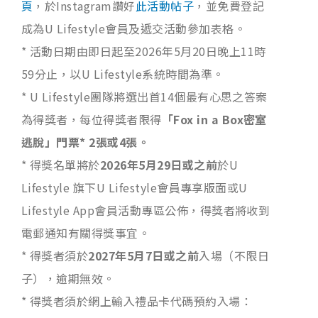
頁
，於Instagram讚好
此活動帖子
，並免費登記
成為U Lifestyle會員及遞交活動參加表格。
* 活動日期由即日起至2026年5月20日晚上11時
59分止，以U Lifestyle系統時間為準。
* U Lifestyle團隊將選出首14個最有心思之答案
為得獎者，每位得獎者限得
「
Fox in a Box
密室
逃脫」門票
* 2
張或
4
張。
* 得獎名單將於
2026
年
5
月
29
日或之前
於U
Lifestyle 旗下U Lifestyle會員專享版面或U
Lifestyle App會員活動專區公佈，得獎者將收到
電郵通知有關得獎事宜。
* 得獎者須於
2027
年
5
月
7
日或之前
入場（不限日
子），逾期無效。
* 得獎者須於網上輸入禮品卡代碼預約入場：