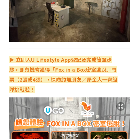
▶
立即入
U Lifestyle App
登記及完成簡單步
驟，即有機會獲得「
Fox in a Box
密室逃脫」門
票（
2
張或
4
張），快啲約埋朋友／屋企人一齊組
隊挑戰啦！