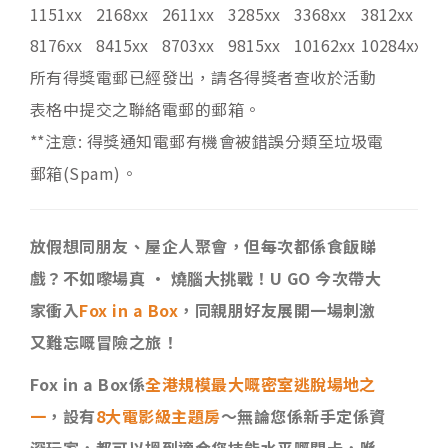
1151xx
2168xx
2611xx
3285xx
3368xx
3812xx
47
8176xx
8415xx
8703xx
9815xx
10162xx
10284xx
10
所有得獎電郵已經發出，請各得獎者查收於活動
表格中提交之聯絡電郵的郵箱。
**注意: 得獎通知電郵有機會被錯誤分類至垃圾電
郵箱(Spam)。
放假想同朋友、屋企人聚會，但每次都係食飯睇
戲？不如嚟場真 · 燒腦大挑戰！U GO 今次帶大
家衝入
Fox in a Box
，同親朋好友展開一場刺激
又難忘嘅冒險之旅！
Fox in a Box係
全港規模最大嘅密室逃脫場地之
一
，設有
8大電影級主題房
～無論您係新手定係資