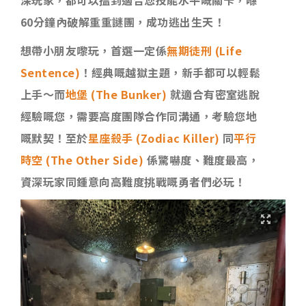
深玩家，都可以搵到適合您技能水平嘅關卡，喺
60分鐘內破解重重謎團，成功逃出生天！
想帶小朋友嚟玩，首選一定係
無期徒刑 (Life
Sentence)
！經典嘅越獄主題，新手都可以輕鬆
上手～而
地堡 (The Bunker)
就適合有密室逃脫
經驗嘅您，需要高度團隊合作同溝通，考驗您地
嘅默契！至於
星座殺手 (Zodiac Killer)
同
平行
時空 (The Other Side)
係驚嚇度、難度最高，
資深玩家同鍾意向高難度挑戰嘅勇者們必玩！