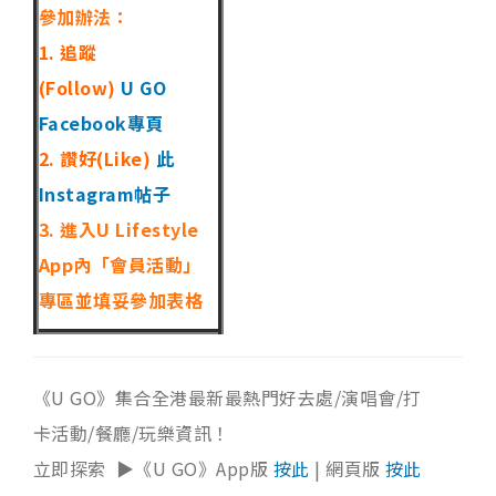
參加辦法：
1. 追蹤
(Follow)
U GO
Facebook專頁
2. 讚好(Like)
此
Instagram帖子
3. 進入U Lifestyle
App內「會員活動」
專區並填妥參加表格
《U GO》集合全港最新最熱門好去處/演唱會/打
卡活動/餐廳/玩樂資訊！
立即探索 ▶《U GO》App版
按此
| 網頁版
按此