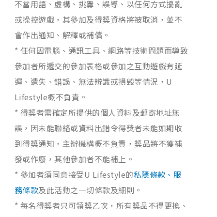
不當用語、虛構、挑釁、誤導、以任何方式擾亂
或操控遊戲，其參加及得獎資格將被取消，並不
會作出通知、解釋或補償。
* 任何因電腦、通訊工具、網路等技術問題而導致
參加者所遞交的參加表格或參加之互動遊戲有延
遲、遺失、錯誤、無法辨識或損毁等情況，U
Lifestyle概不負責。
* 得獎者需確定所提供的個人資料及郵寄地址無
誤，因未能聯絡或資料出錯令得獎者未能如期收
到得獎通知，主辦機構概不負責，獎品將不獲補
發或作廢，其他參加者不能補上。
* 參加者須同意接受U Lifestyle的
私隱條款、服
務條款
及此活動之一切條款及細則。
* 每名得獎者只可領獎乙次，所有獎品不得更換、