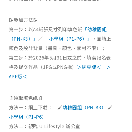
📝參加方法📝
第一步：以A4紙張尺寸列印填色紙
「幼稚園組
（PN-K3）」
／
「 小學組（P1-P6）」
，並填上
顏色及設計背景（畫具、顏色、素材不限）；
第二步：於2026年5月31日或之前，填寫報名表
格及提交作品（JPG或PNG檔）
＞網頁版＜
＞
APP版＜
📄領取填色紙📄
方法一：網上下載： 🖌️
幼稚園組（PN-K3）
🖌️
小學組（P1-P6）
方法二：親臨 U Lifestyle 辦公室