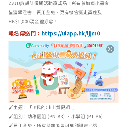
為UU熊設計假期活動贏獎品！所有參加嘅小畫家
皆獲頒證書，費用全免，更有機會贏走獎座及
HK$1,000現金禮券😍！
報名傳送門：
https://ulapp.hk/ljjm0
🖌️主題：「 #我的Chill賞假期 」
🖌️組別：幼稚園組 (PN-K3) 、小學組 (P1-P6)
🖌️費用全免，所有參加者皆可獲頒證書乙張