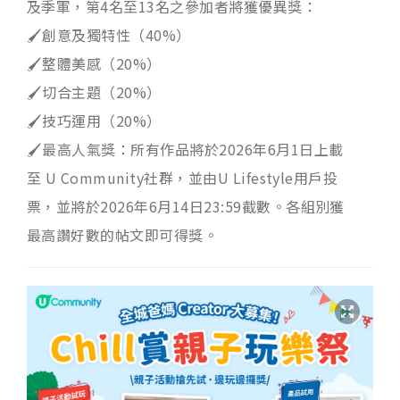
及季軍，第4名至13名之參加者將獲優異獎：
🖌️創意及獨特性（40%）
🖌️整體美感（20%）
🖌️切合主題（20%）
🖌️技巧運用（20%）
🖌️最高人氣獎：所有作品將於2026年6月1日上載
至 U Community社群，並由U Lifestyle用戶投
票，並將於2026年6月14日23:59截數。各組別獲
最高讚好數的帖文即可得獎。