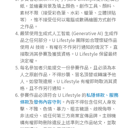
紙，並繪畫背景及填上顏色。創作工具、顏料、
素材不限（接受彩色筆、水彩、蠟筆、立體拼貼
等），惟不接受任何以電腦或數碼繪圖方式創作
之作品。
嚴禁使用生成式人工智能 (Generative AI) 生成作
品之任何部分。U Lifestyle 團隊如合理懷疑作品
使用 AI 技術，有權在不作另行通知的情況下，直
接取消其參賽及獲獎資格。U Lifestyle 保留最終
決定權。
每名參加者只能提交一份參賽作品，且必須為本
人之原創作品，不得抄襲、冒名頂替或轉讓予他
人。如發現違規，U Lifestyle 有權即時取消其資
格，且不作另行通知。
參賽作品必須符合 U Lifestyle 的
私隱條款、服務
條款
及
發佈內容守則
。內容不得包含任何人身攻
擊、不雅、色情、暴力、粗言穢語、歧視侮辱、
非法成分、或任何第三方商業宣傳品牌。主辦機
構有權即時刪除違反上述準則之作品帖文，並取