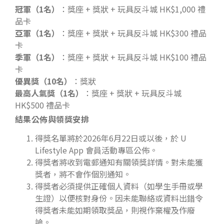
冠軍（
1
名）
：獎座 + 獎狀 + 玩具反斗城 HK$1,000 禮
品卡
亞軍（
1
名）
：獎座 + 獎狀 + 玩具反斗城 HK$300 禮品
卡
季軍（
1
名）
：獎座 + 獎狀 + 玩具反斗城 HK$100 禮品
卡
優異獎（
10
名）
：獎狀
最高人氣獎（
1
名）
：獎座 + 獎狀 + 玩具反斗城
HK$500 禮品卡
結果公佈與領獎安排
得獎名單將於2026年6月22日或以後，於 U
Lifestyle App 會員活動專區公佈。
得獎者將收到電郵通知有關領獎詳情。對未能獲
獎者，將不會作個別通知。
得獎者必須提供正確個人資料（如學生手冊或學
生證）以便核對身份。因未能聯絡或資料出錯令
得獎者未能如期領取獎品，則視作棄權及作廢
論。