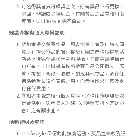
每名得獎者只可領獎乙次。所有獎品不得更換、
退回、轉讓或兌換現金。有關獎品之品質和用後
反應，U Lifestyle 概不負責。
知識產權與個人資料聲明
參加者提交參賽作品，即表示參加者及申請人同
意所有提交作品的擁有權及有關之原稿版權於活
動截止後完全轉移至主辦機構，並屬主辦機構獨
自所有。主辦機構有權將參賽作品公開發表、展
覽、複製、修改、收藏、製成其他物品，或在任
何活動及渠道作宣傳之用，而毋須徵求同意及支
付任何費用。
參加者填報之所有個人資料，將僅用作處理是次
比賽活動、與申請人聯絡（如領獎安排、寄送證
書）之有關事宜。
活動聲明及查詢
U Lifestyle 保留對此推廣活動、獎品之條款及細