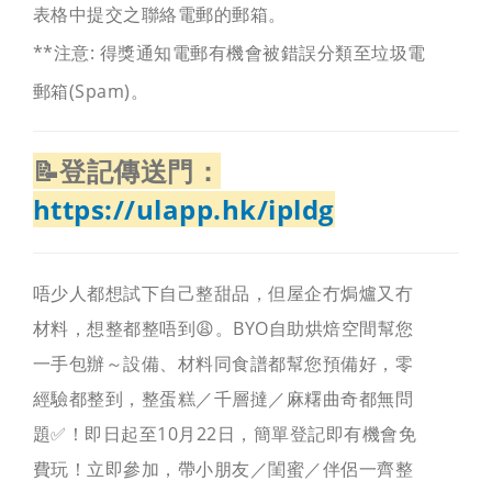
表格中提交之聯絡電郵的郵箱。
**注意: 得獎通知電郵有機會被錯誤分類至垃圾電
郵箱(Spam)。
📝登記傳送門：
https://ulapp.hk/ipldg
唔少人都想試下自己整甜品，但屋企冇焗爐又冇
材料，想整都整唔到😩。BYO自助烘焙空間幫您
一手包辦～設備、材料同食譜都幫您預備好，零
經驗都整到，整蛋糕／千層撻／麻糬曲奇都無問
題✅！即日起至10月22日，簡單登記即有機會免
費玩！立即參加，帶小朋友／閨蜜／伴侶一齊整