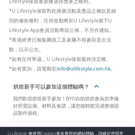
Lifestyle保留重新揀選得獎者之權利。
*U Lifestyle保留對此推廣活動及獎品之條款及細
則的修改權利，任何改動將於U Lifestyle旗下U
Lifestyle App會員活動專區公佈，不另作通知。
*香港經濟日報集團員工及家屬不得參與是次活
動，以示公允。
*如有任何爭議，U Lifestyle保留最終決定權。
*如有查詢，請電郵至
info@ulifestyle.com.hk
。
烘焙新手可以參加這個體驗嗎？
我們歡迎烘焙新手參加！BYO自助烘焙會為您準備
好所需設備、材料及食譜，讓您能輕鬆完成整個甜
品製作過程。
U Lifestyle 會使用Cookies來改善您的網站體驗，請確定您同意
參加日期：