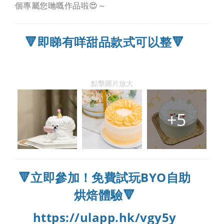
個專屬您哋嘅作品啦😍～
🔻即睇有咩甜品款式可以整🔻
點擊圖片放大
+5
🔻立即參加！免費試玩BYO自助
烘焙體驗🔻
https://ulapp.hk/vgy5y