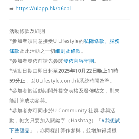
➡️
https://ulapp.hk/o6cbl
活動條款及細則
*參加者須同意接受U Lifestyle的
私隱條款、服務
條款
及此活動之一切
細則及條款
。
*參加者發佈前請先參閱
發佈內容守則
。
*活動日期由即日起至
2025年10月22日晚上11時
59分止
，以ULifestyle.com.hk系統時間為準。
*參加者於活動期間外提交表格及發佈帖文，則未
能計算成功參與。
*參加者亦可同步於U Community 社群 參與活
動，帖文只要加入關鍵字（Hashtag）「
#我想試
下整甜品
」，亦同樣計算作參與，並增加得獎機