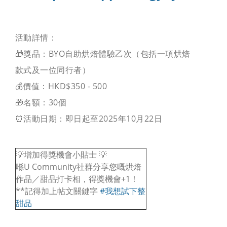
活動詳情：
🎁獎品：BYO自助烘焙體驗乙次（包括一項烘焙
款式及一位同行者）
💰價值：HKD$350 - 500
🎁名額：30個
⏰活動日期：即日起至2025年10月22日
💡增加得獎機會小貼士 💡
喺U Community社群分享您嘅烘焙
作品／甜品打卡相，得獎機會+1！
**記得加上帖文關鍵字
#我想試下整
甜品