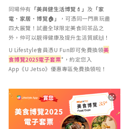
同場仲有
「美與健生活博覽💄」
及
「家
電．家居．博覽🏠」
，可憑同一門票玩盡
四大展覽！試盡全球限定美食同茶品之
外，仲可以靚得健康及提升生活質感🙌！
U Lifestyle會員憑U Fun即可免費換領
美
食博覽2025電子套票
*，約定您入
App《U Jetso》優惠專區免費換領啦！