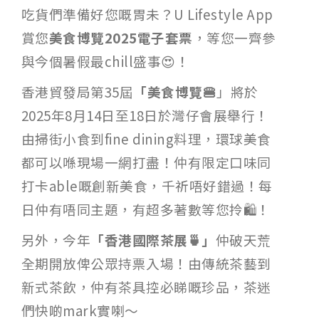
吃貨們準備好您嘅胃未？U Lifestyle App
賞您
美食博覽2025電子套票
，等您一齊參
與今個暑假最chill盛事😍！
香港貿發局第35屆
「美食博覽🍔
」將於
2025年8月14日至18日於灣仔會展舉行！
由掃街小食到fine dining料理，環球美食
都可以喺現場一網打盡！仲有限定口味同
打卡able嘅創新美食，千祈唔好錯過！每
日仲有唔同主題，有超多著數等您拎🛍！
另外，今年
「香港國際茶展🍵」
仲破天荒
全期開放俾公眾持票入場！由傳統茶藝到
新式茶飲，仲有茶具控必睇嘅珍品，茶迷
們快啲mark實喇～