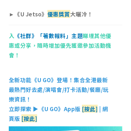
►《U Jetso》
優惠獎賞
大曬冷！
入
《社群》「著數報料」主題
睇埋其他優
惠或分享，隨時增加優先獲邀參加活動機
會！
全新功能《U GO》登場！集合全港最新
最熱門好去處/演唱會/打卡活動/餐廳/玩
樂資訊！
立即探索 ▶《U GO》App版
[按此]
| 網
頁版
[按此]