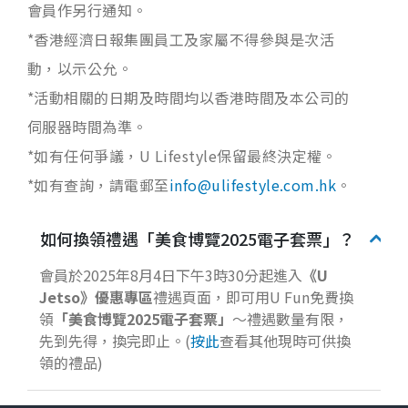
會員作另行通知。
*香港經濟日報集團員工及家屬不得參與是次活
動，以示公允。
*活動相關的日期及時間均以香港時間及本公司的
伺服器時間為準。
*如有任何爭議，U Lifestyle保留最終決定權。
*如有查詢，請電郵至
info@ulifestyle.com.hk
。
如何換領禮遇「美食博覽2025電子套票」？
會員於2025年8月4日下午3時30分起進入
《
U
Jetso
》優惠專區
禮遇頁面，即可用U Fun免費換
領
「
美食博覽
2025
電子套票
」
～禮遇數量有限，
先到先得，換完即止。(
按此
查看其他現時可供換
領的禮品)