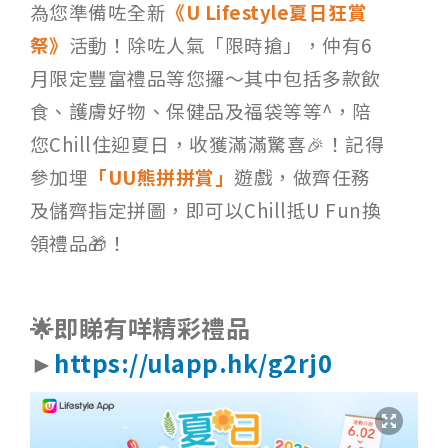
為您準備咗全新
《U Lifestyle夏日狂賞
祭》
活動！除咗人氣「限時搶」，仲有6
月限定豐富禮品等您攞～其中包括多款飲
食、護膚好物、保健品及福袋等等^，陪
您Chill住迎夏日，收獲滿滿驚喜🎉！記得
參加埋
「UU熊拼拼賞」
遊戲，做齊任務
及儲齊指定拼圖，即可以Chill抵U Fun換
領禮品🎁！
🌟即睇有咩精彩禮品
►
https://ulapp.hk/g2rj0