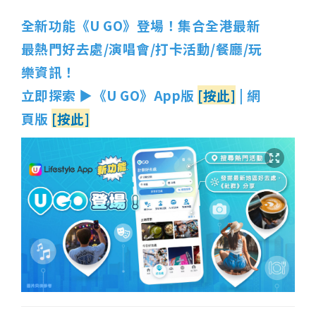
全新功能《U GO》登場！集合全港最新
最熱門好去處/演唱會/打卡活動/餐廳/玩
樂資訊！
立即探索 ▶《U GO》App版
[按此]
| 網
頁版
[按此]