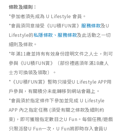
條款及細則：
*參加者須先成為 U Lifestyle 會員。
*會員須同意接受《UU積FUN賞》
服務條款
及U
Lifestyle的
私隱條款、服務條款
及此活動之一切
細則及條款。
*年滿11歲並持有有效身份證明文件之人士，則可
參與《UU積FUN賞》（部份禮遇須年滿18歲人
士方可換領及領取）。
*《UU積FUN賞》暫時只接受U Lifestyle APP用
戶參與，有關積分未能轉移到網站會籍上。
*會員須於指定條件下參加並完成 U Lifestyle
APP 內之指定任務 (須受有關之條款及細則約
束)，即可獲贈指定數目之U Fun。每個任務/遊戲
只限派發U Fun一次，U Fun將即時存入會員U